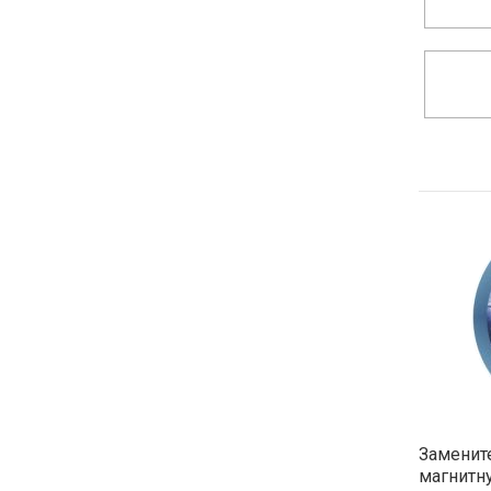
Замените
магнитн