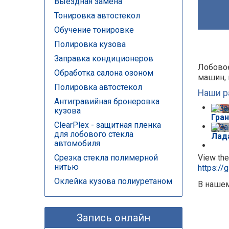
Выездная замена
Тонировка автостекол
Обучение тонировке
Полировка кузова
Заправка кондиционеров
Лобовое
Обработка салона озоном
машин, 
Полировка автостекол
Наши р
Антигравийная бронеровка
кузова
Гран
ClearPlex - защитная пленка
для лобового стекла
Лада
автомобиля
View the
Срезка стекла полимерной
нитью
https://
Оклейка кузова полиуретаном
В нашем
Запись онлайн