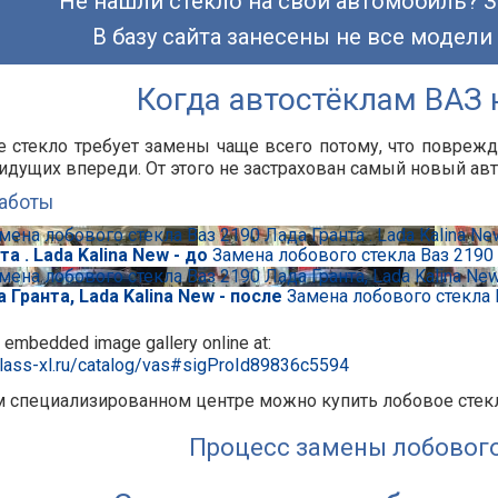
Не нашли стекло на свой автомобиль? З
В базу сайта занесены не все модели
Когда автостёклам ВАЗ 
 стекло требует замены чаще всего потому, что повреж
идущих впереди. От этого не застрахован самый новый ав
аботы
та . Lada Kalina New - до
Замена лобового стекла Ваз 2190 Л
 Гранта, Lada Kalina New - после
Замена лобового стекла В
 embedded image gallery online at:
glass-xl.ru/catalog/vas#sigProId89836c5594
 специализированном центре можно купить лобовое стекл
Процесс замены лобового