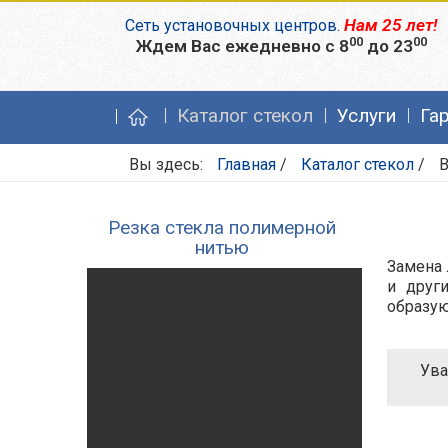
Нам 25 лет!
Сеть установочных центров
.
00
00
Ждем Вас ежедневно с 8
до 23
Каталог стекол
Услуги
Га
Вы здесь:
Главная
/
Каталог стекол
/
Резка стекла полимерной
нитью
Замена 
и друг
образую
Ува