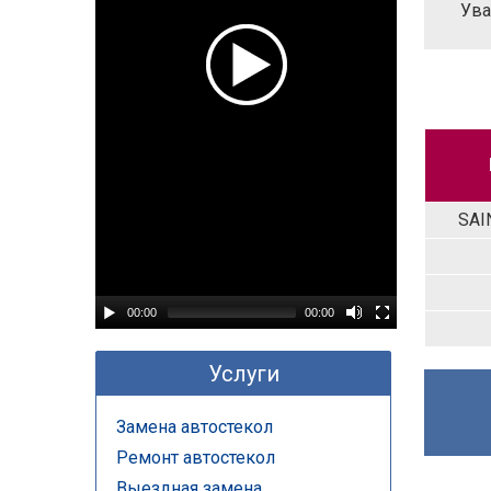
Ува
SAI
00:00
00:00
Услуги
Замена автостекол
Ремонт автостекол
Выездная замена