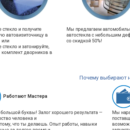
 стекло и получите
Мы предлагаем автомобил
ую автовизиточницу в
автостекла с небольшим де
 или
со скидкой 50%!
 стекло и затонируйте,
е комплект дворников в
!
Почему выбирают н
Работают Мастера
 большой буквы! Залог хорошего результата —
Мы нара
рство человека и
поставщ
 тому, что ты делаешь. Опыт работы, навыки
возможн
ные за долгое время и
запчаст