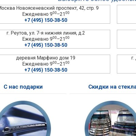
 Москва Новоясеневский проспект, 42, стр. 9
00
00
Ежедневно 9
–21
+7 (495) 150-38-50
г. Реутов, ул. 7-я нижняя линия, д.2
00
00
Ежедневно 9
–21
+7 (495) 150-38-50
деревня Марфино дом 19
г
00
00
Ежедневно 9
–21
+7 (495) 150-38-50
С нас подарки
Скидки на стекл