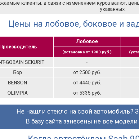
жаемые клиенты, в связи с изменением курса валют, цены 
указанных.
Цены на лобовое, боковое и за
Лобовое
Производитель
(установка от 1900 руб.)
(уст
NT-GOBAIN SEKURIT
-
Бор
от 2500 руб.
BENSON
от 4440 руб.
OLIMPIA
от 5335 руб.
Не нашли стекло на свой автомобиль? З
В базу сайта занесены не все модели
Когда автостёклам Saab 9