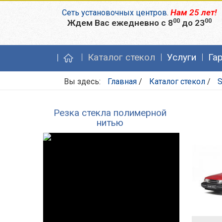
Нам 25 лет!
Сеть установочных центров
.
00
00
Ждем Вас ежедневно с 8
до 23
Каталог стекол
Услуги
Га
Вы здесь:
Главная
/
Каталог стекол
/
S
Резка стекла полимерной
нитью