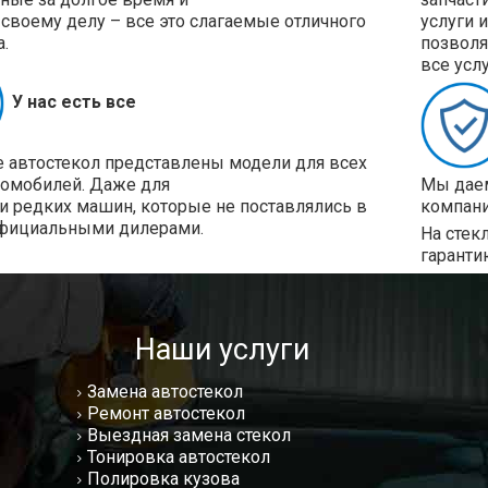
своему делу – все это слагаемые отличного
услуги 
а.
позволя
все усл
У нас есть все
е автостекол представлены модели для всех
томобилей. Даже для
Мы даем
и редких машин, которые не поставлялись в
компани
фициальными дилерами.
На стек
гаранти
Наши услуги
Замена автостекол
Ремонт автостекол
Выездная замена стекол
Тонировка автостекол
Полировка кузова