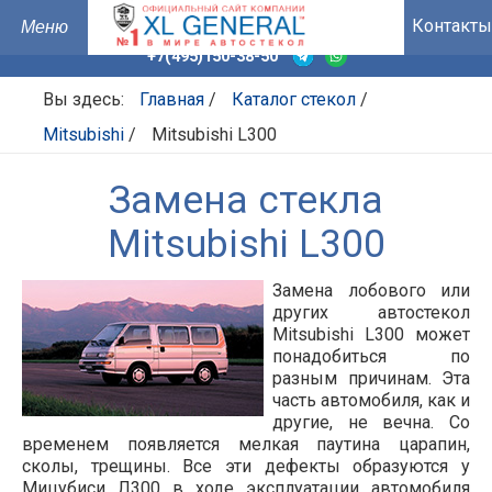
Контакты
+7(495)150-38-50
Вы здесь:
Главная
/
Каталог стекол
/
Mitsubishi
/
Mitsubishi L300
Замена стекла
Mitsubishi L300
Замена лобового или
других автостекол
Mitsubishi L300 может
понадобиться по
разным причинам. Эта
часть автомобиля, как и
другие, не вечна. Со
временем появляется мелкая паутина царапин,
сколы, трещины. Все эти дефекты образуются у
Мицубиси Л300 в ходе эксплуатации автомобиля