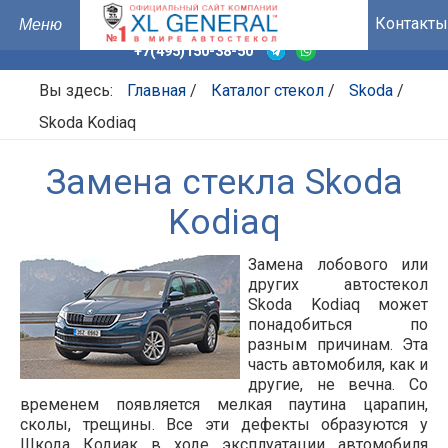
Контакты
+7(495)150-38-50
Вы здесь:
Главная
/
Каталог стекол
/
Skoda
/
Skoda Kodiaq
Замена стекла Skoda
Kodiaq
Замена лобового или
других автостекол
Skoda Kodiaq может
понадобиться по
разным причинам. Эта
часть автомобиля, как и
другие, не вечна. Со
временем появляется мелкая паутина царапин,
сколы, трещины. Все эти дефекты образуются у
Шкода Кодиак в ходе эксплуатации автомобиля