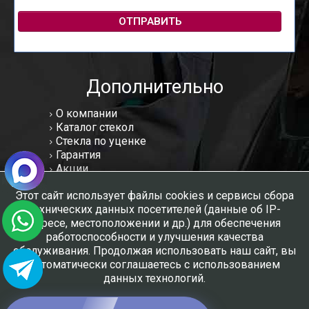
ОТПРАВИТЬ
Дополнительно
О компании
Каталог стекол
Стекла по уценке
Гарантия
Акции
Статьи
Этот сайт использует файлы cookies и сервисы сбора
Отзывы
технических данных посетителей (данные об IP-
Вакансии
адресе, местоположении и др.) для обеспечения
Контакты
работоспособности и улучшения качества
Мы в соцсетях:
обслуживания. Продолжая использовать наш сайт, вы
автоматически соглашаетесь с использованием
данных технологий.