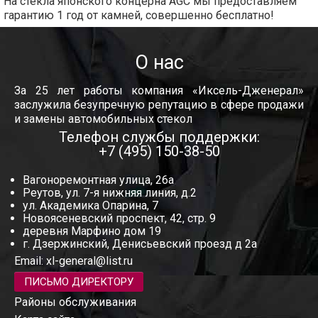
На стекла японского концерна AGC мы предоставляем
гарантию 1 год от камней, совершенно бесплатно!
О нас
За 25 лет работы компания «Иксель-Дженерал»
заслужила безупречную репутацию в сфере продажи
и замены автомобильных стекол
Телефон службы поддержки:
+7 (495) 150-38-50
Вагоноремонтная улица, 26а
Реутов, ул. 7-я нижняя линия, д.2
ул. Академика Опарина, 7
Новоясеневский проспект, 42, стр. 9
деревня Марфино дом 19
г. Дзержинский, Денисьевский проезд д 2а
Email:
xl-general@list.ru
ПИСЬМО ДИРЕКТОРУ
Районы обслуживания