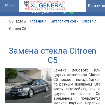
Контакты
+7(495)150-38-50
Вы здесь:
Главная
/
Каталог стекол
/
Citroen
/
Citroen C5
Замена стекла Citroen
C5
Замена лобового или
других автостекол Citroen
C5 может понадобиться
по разным причинам. Эта
часть автомобиля, как и
другие, не вечна. Со
временем появляется
мелкая паутина царапин,