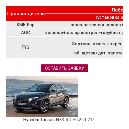
Лобов
Производитель
(установка от 3
КМК Бор
зеленое+синяя полоса+об
AGC
зеленое+ солар контрол+голубая поло
Зел+син. п+шелк.+крепл.з
FYG
+об. щеток+дат. запотева
ОСТАВИТЬ ЗАЯВКУ
Hyundai Tucson NX4 5D SUV 2021-