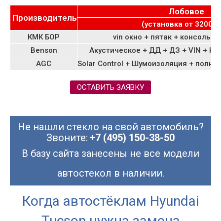
Лобовое
Производитель
(установка от 3200 ру
КМК БОР
vin окно + пятак + консоль 
Benson
Акустическое + ДД + ДЗ + VIN + Ка
AGC
Solar Control + Шумоизоляция + полны
ОСТАВИТЬ ЗАЯВКУ
Не нашли стекло на свой автомобиль?
Звоните:
+7 (495) 150-38-50
В базу сайта занесены не все модели
автостекол в наличии.
Когда автостёклам Hyundai
Tucson нужна замена