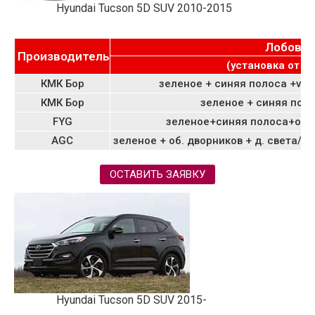
Hyundai Tucson 5D SUV 2010-2015
Лобово
Производитель
(установка от 29
КМК Бор
зеленое + синяя полоса +vin
КМК Бор
зеленое + синяя поло
FYG
зеленое+синяя полоса+обо
AGC
зеленое + об. дворников + д. света/д
ОСТАВИТЬ ЗАЯВКУ
Hyundai Tucson 5D SUV 2015-