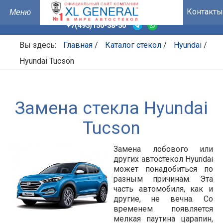
Контакты
+7(495)150-38-50
Вы здесь:
Главная
/
Каталог стекол
/
Hyundai
/
Hyundai Tucson
Замена стекла Hyundai
Tucson
Замена лобового или
других автостекол Hyundai
может понадобиться по
разным причинам. Эта
часть автомобиля, как и
другие, не вечна. Со
временем появляется
мелкая паутина царапин,