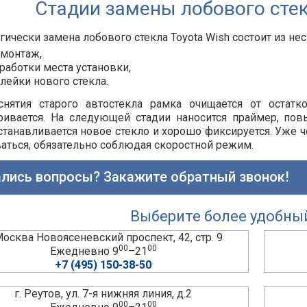
Стадии замены лобового стек
гически замена лобового стекла Toyota Wish состоит из нес
монтаж,
работки места установки,
лейки нового стекла.
снятия старого автостекла рамка очищается от остатк
ривается. На следующей стадии наносится праймер, по
станавливается новое стекло и хорошо фиксируется. Уже ч
аться, обязательно соблюдая скоростной режим.
лись вопросы? Закажите обратный звонок!
Выберите более удобны
 Москва Новоясеневский проспект, 42, стр. 9
00
00
Ежедневно 9
–21
+7 (495) 150-38-50
г. Реутов, ул. 7-я нижняя линия, д.2
00
00