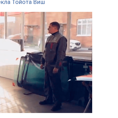
екла Тойота Виш