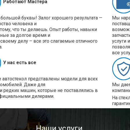
Работают Мастера
 большой буквы! Залог хорошего результата —
Мы нара
рство человека и
поставщ
 тому, что ты делаешь. Опыт работы, навыки
возможн
ные за долгое время и
запчаст
своему делу – все это слагаемые отличного
услуги 
а.
позволя
все усл
У нас есть все
е автостекол представлены модели для всех
томобилей. Даже для
Мы даем
и редких машин, которые не поставлялись в
компани
фициальными дилерами.
На стек
гаранти
Наши услуги