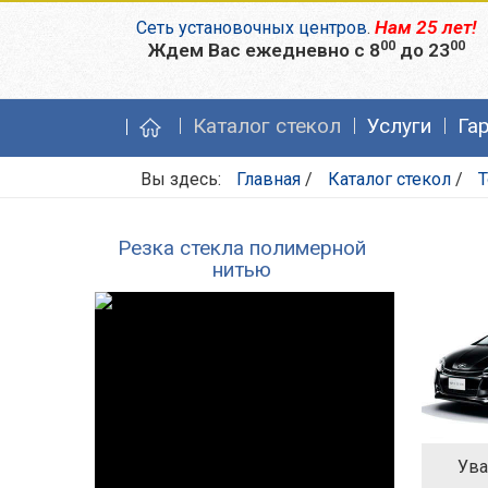
Нам 25 лет!
Сеть установочных центров
.
00
00
Ждем Вас ежедневно с 8
до 23
Каталог стекол
Услуги
Га
Вы здесь:
Главная
/
Каталог стекол
/
T
Резка стекла полимерной
нитью
Ува