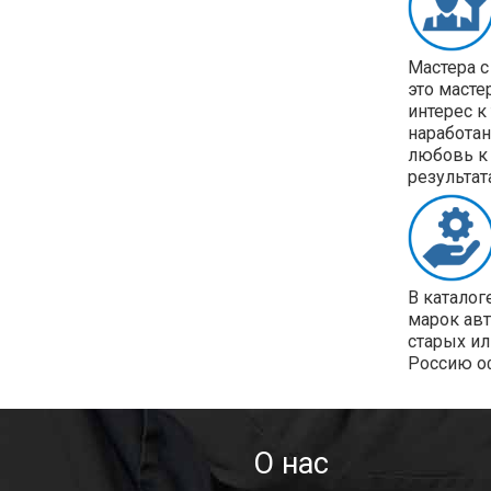
Мастера с
это масте
интерес к
наработан
любовь к 
результат
В каталог
марок ав
старых ил
Россию о
О нас