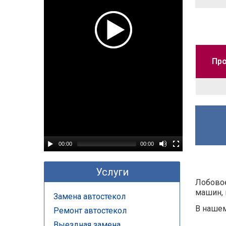
Про
00:00
00:00
Услуги
Лобовое
машин, 
Замена автостекол
В нашем
Ремонт автостекол
Выездная замена