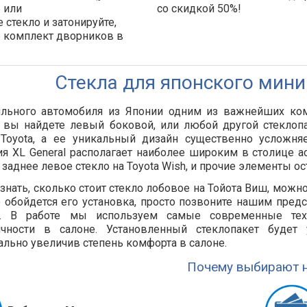
 или
со скидкой 50%!
 стекло и затонируйте,
е комплект дворников в
!
Стекла для японского мини
ильного автомобиля из Японии одним из важнейших ком
вы найдете левый боковой, или любой другой стеклопак
 Toyota, а ее уникальный дизайн существенно усложня
я XL General располагает наиболее широким в столице а
 заднее левое стекло на Toyota Wish, и прочие элементы о
знать, сколько стоит стекло лобовое на Тойота Виш, можно
 обойдется его установка, просто позвоните нашим пред
т. В работе мы используем самые современные тех
ичности в салоне. Установленный стеклопакет будет 
льно увеличив степень комфорта в салоне.
Почему выбирают н