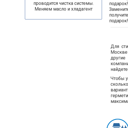
проводится чистка системы.
подарок!
Меняем масло и хладагент
Замените
получит
подарок
Для ст
Москве 
другие
компани
найдете
Чтобы у
сколько
вариан
гермет
максима