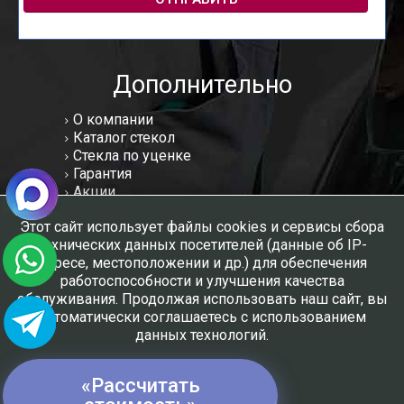
Дополнительно
О компании
Каталог стекол
Стекла по уценке
Гарантия
Акции
Статьи
Этот сайт использует файлы cookies и сервисы сбора
Отзывы
технических данных посетителей (данные об IP-
Вакансии
адресе, местоположении и др.) для обеспечения
Контакты
работоспособности и улучшения качества
Мы в соцсетях:
обслуживания. Продолжая использовать наш сайт, вы
автоматически соглашаетесь с использованием
данных технологий.
Создание и продвижение сайтов - РНТК-Империя
«Рассчитать
ПОНЯТНО