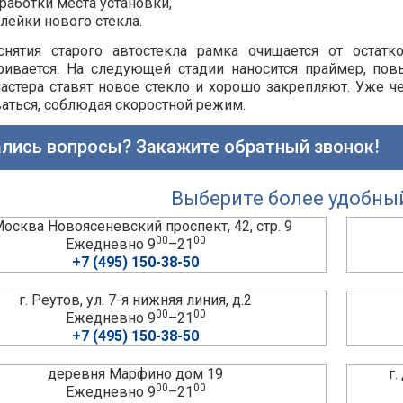
работки места установки,
лейки нового стекла.
снятия старого автостекла рамка очищается от остатк
ривается. На следующей стадии наносится праймер, по
астера ставят новое стекло и хорошо закрепляют. Уже ч
аться, соблюдая скоростной режим.
лись вопросы? Закажите обратный звонок!
Выберите более удобны
 Москва Новоясеневский проспект, 42, стр. 9
00
00
Ежедневно 9
–21
+7 (495) 150-38-50
г. Реутов, ул. 7-я нижняя линия, д.2
00
00
Ежедневно 9
–21
+7 (495) 150-38-50
деревня Марфино дом 19
г
00
00
Ежедневно 9
–21