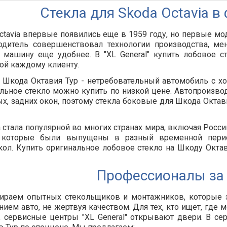
Стекла для Skoda Octavia в
ctavia впервые появились еще в 1959 году, но первые мо
одитель совершенствовал технологии производства, ме
 машину еще удобнее. В "XL General" купить лобовое 
ой каждому клиенту.
 Шкода Октавия Тур - нетребовательный автомобиль с х
льное стекло можно купить по низкой цене. Автопроизво
х, задних окон, поэтому стекла боковые для Шкода Октави
стала популярной во многих странах мира, включая Росс
 которые были выпущены в разный временной период
кол. Купить оригинальное лобовое стекло на Шкоду Окта
Профессионалы за
ираем опытных стекольщиков и монтажников, которые 
нием авто, не жертвуя качеством. Для тех, кто ищет, где
 сервисные центры "XL General" открывают двери. В се