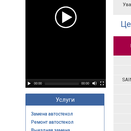
Ува
Це
SAI
00:00
00:00
Услуги
Замена автостекол
Ремонт автостекол
Выездная замена