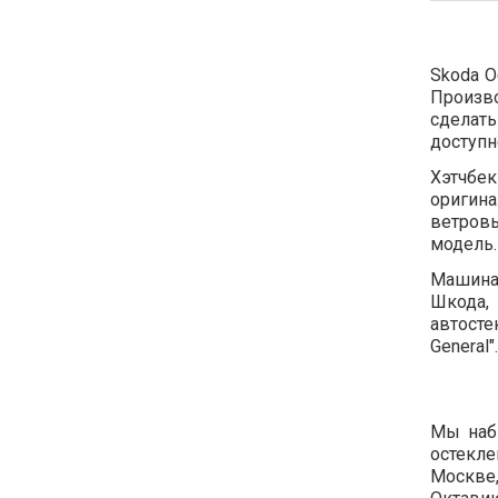
Skoda O
Произв
сделать
доступн
Хэтчбек
оригина
ветровы
модель.
Машина 
Шкода,
автосте
General".
Мы наб
остекле
Москве,