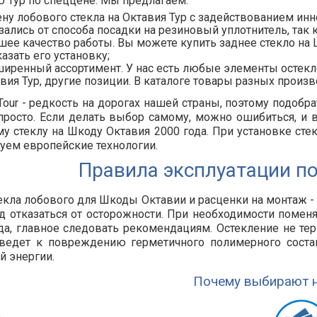
 Тур по спеццене. Мы предлагаем:
ну лобового стекла на Октавия Тур с задействованием ин
зались от способа посадки на резиновый уплотнитель, так к
ее качество работы. Вы можете купить заднее стекло на 
казать его установку;
иренный ассортимент. У нас есть любые элементы остекл
вия Тур, другие позиции. В каталоге товары разных прои
 Tour - редкость на дорогах нашей страны, поэтому подобр
просто. Если делать выбор самому, можно ошибиться, и 
у стеклу на Шкоду Октавия 2000 года. При установке ст
уем европейские технологии.
Правила эксплуатации по
екла лобового для Шкоды Октавии и расценки на монтаж - 
д отказаться от осторожности. При необходимости помен
да, главное следовать рекомендациям. Остекление не тер
ведет к повреждению герметичного полимерного состав
й энергии.
Почему выбирают н