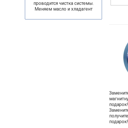
проводится чистка системы.
Меняем масло и хладагент
Замените
магнитн
подарок!
Замените
получит
подарок