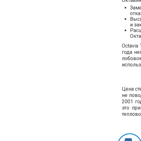
Октавию
Заме
отка
Высш
и за
Расш
Окта
Octavia
года не
лобовом
использ
Цена ст
не пово
2001 го
это при
теплово