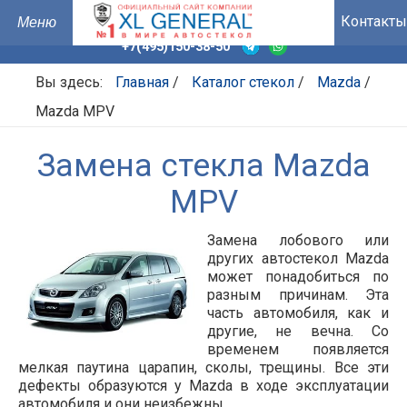
Контакты
+7(495)150-38-50
Вы здесь:
Главная
/
Каталог стекол
/
Mazda
/
Mazda MPV
Замена стекла Mazda
MPV
Замена лобового или
других автостекол Mazda
может понадобиться по
разным причинам. Эта
часть автомобиля, как и
другие, не вечна. Со
временем появляется
мелкая паутина царапин, сколы, трещины. Все эти
дефекты образуются у Mazda в ходе эксплуатации
автомобиля и они неизбежны.