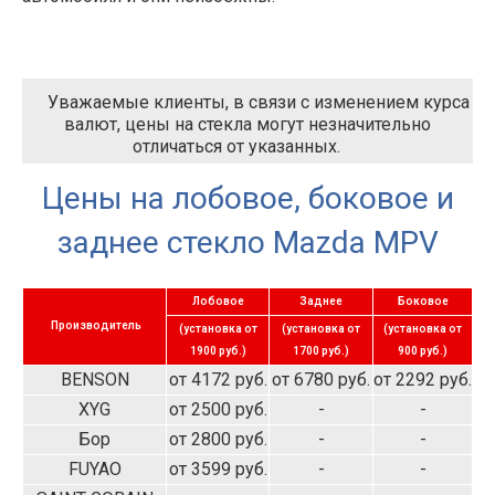
Уважаемые клиенты, в связи с изменением курса
валют, цены на стекла могут незначительно
отличаться от указанных.
Цены на лобовое, боковое и
заднее стекло Mazda MPV
Лобовое
Заднее
Боковое
Производитель
(установка от
(установка от
(установка от
1900 руб.)
1700 руб.)
900 руб.)
BENSON
от 4172 руб.
от 6780 руб.
от 2292 руб.
XYG
от 2500 руб.
-
-
Бор
от 2800 руб.
-
-
FUYAO
от 3599 руб.
-
-