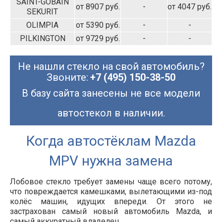
SAINT-GOBAIN
от 8907 руб.
-
от 4047 руб.
SEKURIT
OLIMPIA
от 5390 руб.
-
-
PILKINGTON
от 9729 руб.
-
-
Не нашли стекло на свой автомобиль?
Звоните:
+7 (495) 150-38-50
В базу сайта занесены не все модели
автостекол в наличии.
Когда автостёклам Mazda
MPV нужна замена
Лобовое стекло требует замены чаще всего потому,
что повреждается камешками, вылетающими из-под
колёс машин, идущих впереди. От этого не
застрахован самый новый автомобиль Mazda, и
самый аккуратный владелец.