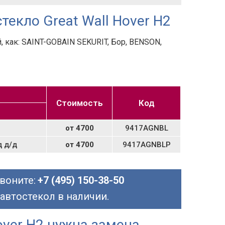
текло Great Wall Hover H2
 как: SAINT-GOBAIN SEKURIT, Бор, BENSON,
Стоимость
Код
от 4700
9417AGNBL
д д/д
от 4700
9417AGNBLP
воните:
+7 (495) 150-38-50
 автостекол в наличии.
over H2 нужна замена