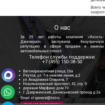
Всего ч
скорост
О нас
За 25 лет работы компания «Иксель-
Дженерал» заслужила безупречную
репутацию в сфере продажи и замены
автомобильных стекол
Телефон службы поддержки:
+7 (495) 150-38-50
Вагоноремонтная улица, 26а
Реутов, ул. 7-я нижняя линия, д.2
ул. Академика Опарина, 7
Новоясеневский проспект, 42, стр. 9
деревня Марфино дом 19
г. Дзержинский, Денисьевский проезд д 2а
Email:
xl-general@list.ru
ПИСЬМО ДИРЕКТОРУ