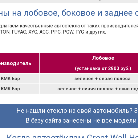
ны на лобовое, боковое и заднее с
лагаем качественные автостекла от таких производителей,
TON, FUYAO, XYG, AGC, PPG, PGW, FYG и других.
Лобовое
изводитель
(установка от 2800 руб.)
КМК Бор
зеленое + серая полоса
КМК Бор
зеленое + синяя полоса + окно по
Не нашли стекло на свой автомобиль? З
В базу сайта занесены не все модели
Когда автостёклам Great Wall H