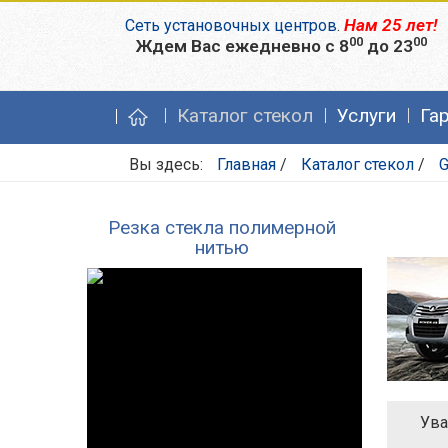
Нам 25 лет!
Сеть установочных центров
.
00
00
Ждем Вас ежедневно с 8
до 23
Каталог стекол
Услуги
Га
Вы здесь:
Главная
/
Каталог стекол
/
G
Резка стекла полимерной
нитью
Ува