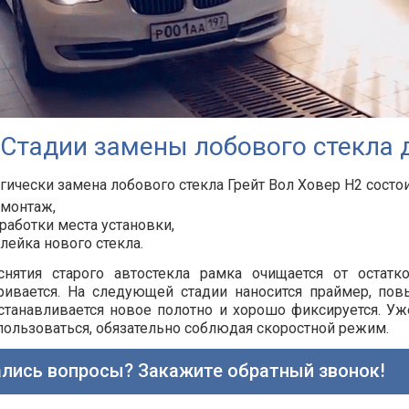
Стадии замены лобового стекла д
гически замена лобового стекла Грейт Вол Ховер Н2 состои
монтаж,
работки места установки,
лейка нового стекла.
снятия старого автостекла рамка очищается от остатк
ривается. На следующей стадии наносится праймер, по
станавливается новое полотно и хорошо фиксируется. Уже
ользоваться, обязательно соблюдая скоростной режим.
лись вопросы? Закажите обратный звонок!