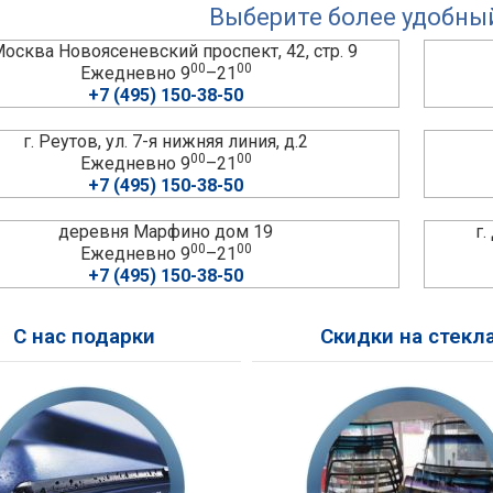
Выберите более удобны
 Москва Новоясеневский проспект, 42, стр. 9
00
00
Ежедневно 9
–21
+7 (495) 150-38-50
г. Реутов, ул. 7-я нижняя линия, д.2
00
00
Ежедневно 9
–21
+7 (495) 150-38-50
деревня Марфино дом 19
г
00
00
Ежедневно 9
–21
+7 (495) 150-38-50
С нас подарки
Скидки на стекл