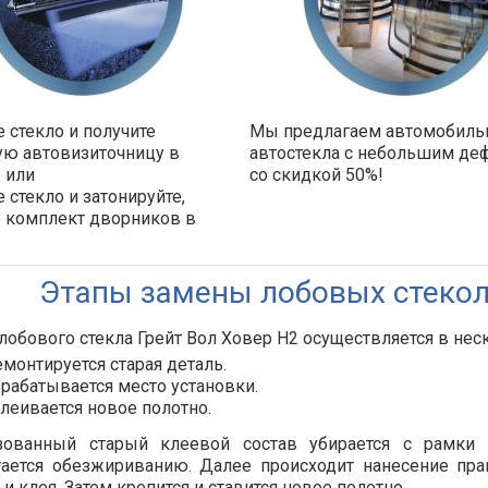
 стекло и получите
Мы предлагаем автомобил
ую автовизиточницу в
автостекла с небольшим де
 или
со скидкой 50%!
 стекло и затонируйте,
е комплект дворников в
!
Этапы замены лобовых стекол 
лобового стекла Грейт Вол Ховер Н2 осуществляется в нес
монтируется старая деталь.
рабатывается место установки.
леивается новое полотно.
зованный старый клеевой состав убирается с рамки п
гается обезжириванию. Далее происходит нанесение пр
 и клея. Затем крепится и ставится новое полотно.