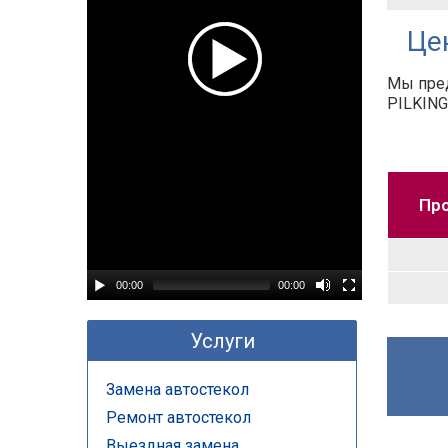
Це
Мы пред
PILKING
Про
00:00
00:00
Услуги
Замена автостекол
Ремонт автостекол
Выездная замена