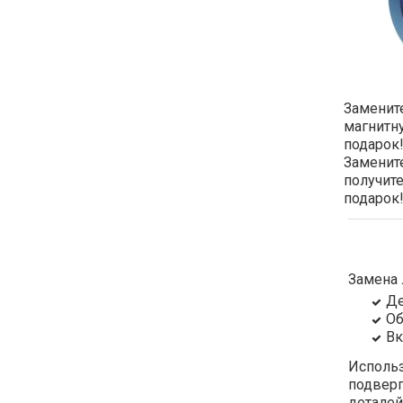
Замените
магнитн
подарок!
Замените
получит
подарок
Замена 
Де
Об
Вк
Исполь
подвер
деталей