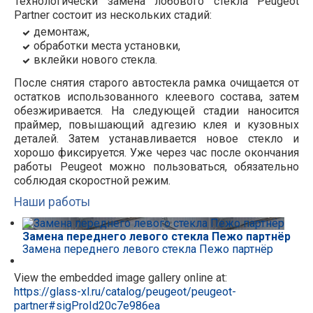
Технологически замена лобового стекла Peugeot
Partner состоит из нескольких стадий:
демонтаж,
обработки места установки,
вклейки нового стекла.
После снятия старого автостекла рамка очищается от
остатков использованного клеевого состава, затем
обезжиривается. На следующей стадии наносится
праймер, повышающий адгезию клея и кузовных
деталей. Затем устанавливается новое стекло и
хорошо фиксируется. Уже через час после окончания
работы Peugeot можно пользоваться, обязательно
соблюдая скоростной режим.
Наши работы
Замена переднего левого стекла Пежо партнёр
Замена переднего левого стекла Пежо партнёр
View the embedded image gallery online at:
https://glass-xl.ru/catalog/peugeot/peugeot-
partner#sigProId20c7e986ea