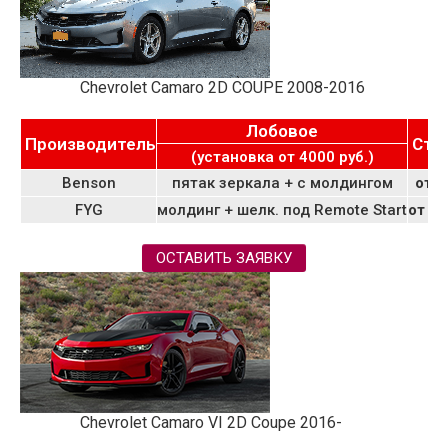
Chevrolet Camaro 2D COUPE 2008-2016
Лобовое
Производитель
Сто
(установка от 4000 руб.)
Benson
пятак зеркала + с молдингом
от 8
FYG
молдинг + шелк. под Remote Start
от 10
ОСТАВИТЬ ЗАЯВКУ
Chevrolet Camaro VI 2D Coupe 2016-