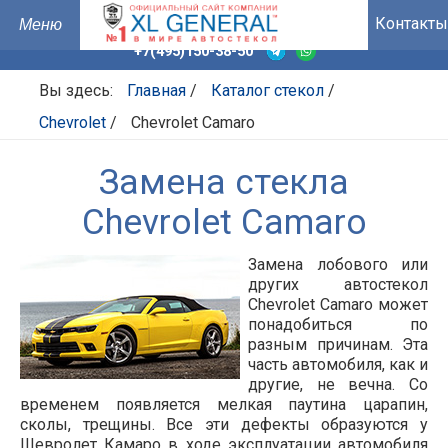
Контакты
+7(495)150-38-50
Вы здесь:
Главная
/
Каталог стекол
/
Chevrolet
/
Chevrolet Camaro
Замена стекла
Chevrolet Camaro
Замена лобового или
других автостекол
Chevrolet Camaro может
понадобиться по
разным причинам. Эта
часть автомобиля, как и
другие, не вечна. Со
временем появляется мелкая паутина царапин,
сколы, трещины. Все эти дефекты образуются у
Шевролет Камаро в ходе эксплуатации автомобиля