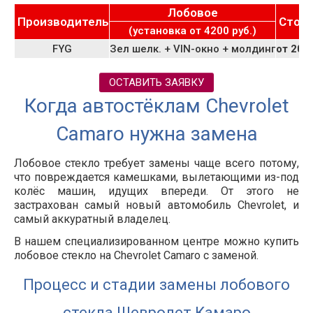
Лобовое
Производитель
Стои
(установка от 4200 руб.)
FYG
Зел шелк. + VIN-окно + молдинг
от 205
ОСТАВИТЬ ЗАЯВКУ
Когда автостёклам Chevrolet
Camaro нужна замена
Лобовое стекло требует замены чаще всего потому,
что повреждается камешками, вылетающими из-под
колёс машин, идущих впереди. От этого не
застрахован самый новый автомобиль Chevrolet, и
самый аккуратный владелец.
В нашем специализированном центре можно купить
лобовое стекло на Chevrolet Camaro с заменой.
Процесс и стадии замены лобового
стекла Шевролет Камаро