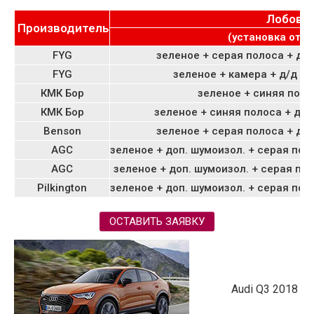
Лобово
Производитель
(установка от 29
FYG
зеленое + серая полоса + д/д
FYG
зеленое + камера + д/д
+ в
КМК Бор
зеленое + синяя поло
КМК Бор
зеленое + синяя полоса + да
Benson
зеленое + серая полоса +
д/д
AGC
зеленое + доп. шумоизол. + серая пол
AGC
зеленое + доп. шумоизол. + серая по
Pilkington
зеленое + доп. шумоизол. + серая пол
ОСТАВИТЬ ЗАЯВКУ
Audi Q3 2018