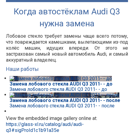
Когда автостёклам Audi Q3
нужна замена
Лобовое стекло требует замены чаще всего потому,
что повреждается камешками, вылетающими из-под
колёс машин, идущих впереди. От этого не
застрахован самый новый автомобиль Audi, и самый
аккуратный владелец.
Наши работы
Замена лобового стекла AUDI Q3 2011- - до
Замена лобового стекла AUDI Q3 2011- - до
Замена лобового стекла AUDI Q3 2011- - после
Замена лобового стекла AUDI Q3 2011- - после
View the embedded image gallery online at:
https://glass-xl.ru/catalog/audi/audi-
q3#sigProId1c1b91a35e