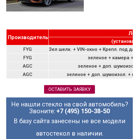
Лоб
Производитель
(установка 
FYG
Зел шелк. + VIN-окно + Крепл. под да
FYG
зеленое + камера + д
AGC
зеленое + доп. шумоизол. 
AGC
зеленое + доп. шумоизол. + ка
ОСТАВИТЬ ЗАЯВКУ
Не нашли стекло на свой автомобиль?
Звоните:
+7 (495) 150-38-50
В базу сайта занесены не все модели
автостекол в наличии.