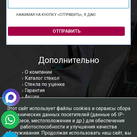
НАЖИМАЯ НА КНОПКУ «ОТПРАВИТЬ», Я ДАЮ
СОГЛАСИЕ НА
ОБРАБОТКУ ПЕРСОНАЛЬНЫХ ДАННЫХ
ОТПРАВИТЬ
Дополнительно
О компании
Каталог стекол
Стекла по уценке
Гарантия
Акции
Статьи
Этот сайт использует файлы cookies и сервисы сбора
Отзывы
технических данных посетителей (данные об IP-
Вакансии
адресе, местоположении и др.) для обеспечения
Контакты
работоспособности и улучшения качества
Мы в соцсетях:
обслуживания. Продолжая использовать наш сайт, вы