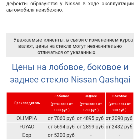
дефекты образуются у Nissan в ходе эксплуатации
автомобиля неизбежно.
Уважаемые клиенты, в связи с изменением курса
валют, цены на стекла могут незначительно
отличаться от указанных.
Цены на лобовое, боковое и
заднее стекло Nissan Qashqai
Лобовое
Заднее
Боковое
Производитель
(установка от
(установка от
(установка от
1900 руб.)
1700 руб.)
900 руб.)
OLIMPIA
от 7060 руб.
от 4895 руб.
от 2090 руб.
FUYAO
от 5694 руб.
от 2899 руб.
от 2432 руб.
Бор
от 5200 руб.
-
-