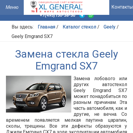
Контакты
+7(495)150-38-50
Вы здесь:
Главная
/
Каталог стекол
/
Geely
/
Geely Emgrand SX7
Замена стекла Geely
Emgrand SX7
Замена лобового или
других автостекол
Geely Emgrand SX7
может понадобиться по
разным причинам. Эта
часть автомобиля, как и
другие, не вечна. Со
временем появляется мелкая паутина царапин,
сколы, трещины. Все эти дефекты образуются у
Джили Емгранд СХ7 в ходе эксплуатации автомобиля