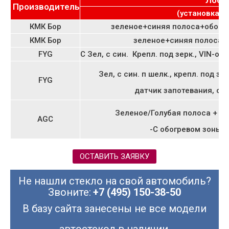
Лобо
Производитель
(установка от
КМК Бор
зеленое+синяя полоса+оборг
КМК Бор
зеленое+синяя полоса+о
FYG
С Зел, с син. Крепл. под зерк., VIN-ок
Зел, с син. п шелк., крепл. под зе
FYG
датчик запотевания, об
Зеленое/Голубая полоса + So
AGC
-С обогревом зоны 
ОСТАВИТЬ ЗАЯВКУ
Не нашли стекло на свой автомобиль?
Звоните:
+7 (495) 150-38-50
В базу сайта занесены не все модели