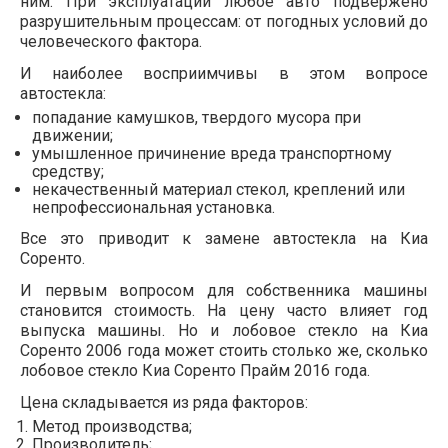
ним. При эксплуатации любое авто подвержено
разрушительным процессам: от погодных условий до
человеческого фактора.
И наиболее восприимчивы в этом вопросе
автостекла:
попадание камушков, твердого мусора при
движении;
умышленное причинение вреда транспортному
средству;
некачественный материал стекол, креплений или
непрофессиональная установка.
Все это приводит к замене автостекла на Киа
Соренто.
И первым вопросом для собственника машины
становится стоимость. На цену часто влияет год
выпуска машины. Но и лобовое стекло на Киа
Соренто 2006 года может стоить столько же, сколько
лобовое стекло Киа Соренто Прайм 2016 года.
Цена складывается из ряда факторов:
Метод производства;
Производитель;