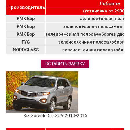
Лобовое
Производитель
(установка от 2900 ру
КМК Бор
зеленое+синяя полоса
КМК Бор
зеленое+синяя полоса+датчи
КМК Бор
зеленое+синяя полоса+оборгев двор
FYG
зеленое+синяя полоса+оборгев 
NORDGLASS
зеленое+синяя полоса+оборге
ОСТАВИТЬ ЗАЯВКУ
Kia Sorento 5D SUV 2010-2015