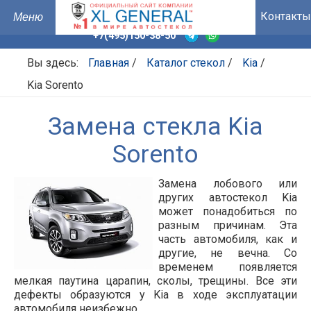
Контакты
+7(495)150-38-50
Вы здесь:
Главная
/
Каталог стекол
/
Kia
/
Kia Sorento
Замена стекла Kia
Sorento
Замена лобового или
других автостекол Kia
может понадобиться по
разным причинам. Эта
часть автомобиля, как и
другие, не вечна. Со
временем появляется
мелкая паутина царапин, сколы, трещины. Все эти
дефекты образуются у Kia в ходе эксплуатации
автомобиля неизбежно.