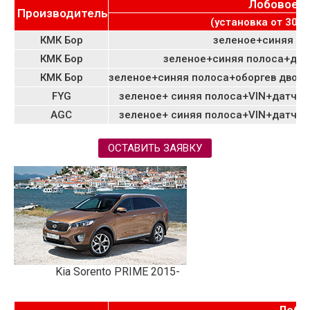
Лобовое
Производитель
(установка от 3000
КМК Бор
зеленое+синяя по
КМК Бор
зеленое+синяя полоса+дат
КМК Бор
зеленое+синяя полоса+оборгев двор
FYG
зеленое+ синяя полоса+VIN+датчик
AGC
зеленое+ синяя полоса+VIN+датчик
ОСТАВИТЬ ЗАЯВКУ
Kia Sorento PRIME 2015-