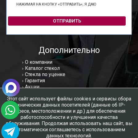
НАЖИМАЯ НА КНОПКУ «ОТПРАВИТЬ», Я ДАЮ
СОГЛАСИЕ НА
ОБРАБОТКУ ПЕРСОНАЛЬНЫХ ДАННЫХ
ОТПРАВИТЬ
Дополнительно
О компании
Каталог стекол
Стекла по уценке
Гарантия
Акции
Статьи
Этот сайт использует файлы cookies и сервисы сбора
Отзывы
технических данных посетителей (данные об IP-
Вакансии
адресе, местоположении и др.) для обеспечения
Контакты
работоспособности и улучшения качества
Мы в соцсетях:
обслуживания. Продолжая использовать наш сайт, вы
автоматически соглашаетесь с использованием
данных технологий.