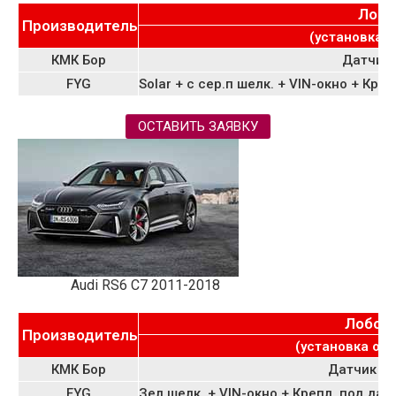
Лобо
Производитель
(установка о
КМК Бор
Датчик
FYG
Solar + с сер.п шелк. + VIN-окно + Кр
ОСТАВИТЬ ЗАЯВКУ
Audi RS6 C7 2011-2018
Лобов
Производитель
(установка от 
КМК Бор
Датчик д
FYG
Зел шелк. + VIN-окно + Крепл. под да