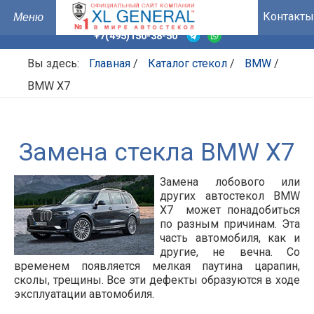
Контакты
+7(495)150-38-50
Вы здесь:
Главная
/
Каталог стекол
/
BMW
/
BMW X7
Замена стекла BMW X7
Замена лобового или
других автостекол BMW
X7 может понадобиться
по разным причинам. Эта
часть автомобиля, как и
другие, не вечна. Со
временем появляется мелкая паутина царапин,
сколы, трещины. Все эти дефекты образуются в ходе
эксплуатации автомобиля.