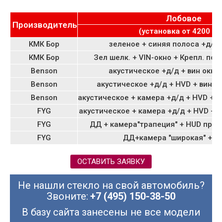
Лобовое
Производитель
(установка от 4200 руб
КМК Бор
зеленое + синяя полоса +д/д 
КМК Бор
Зел шелк. + VIN-окно + Крепл. по
Benson
акустическое +д/д + вин окно
Benson
акустическое +д/д + HVD + вин о
Benson
акустическое + камера +д/д + HVD + в
FYG
акустическое + камера +д/д + HVD + в
FYG
ДД + камера"трапеция" + HUD прое
FYG
ДД+камера "широкая" + м
ОСТАВИТЬ ЗАЯВКУ
Не нашли стекло на свой автомобиль?
Звоните:
+7 (495) 150-38-50
В базу сайта занесены не все модели