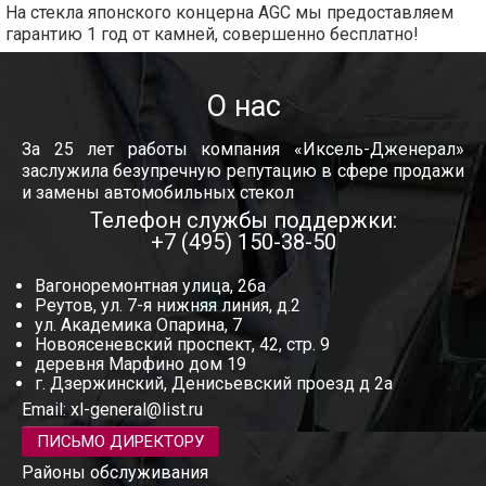
На стекла японского концерна AGC мы предоставляем
гарантию 1 год от камней, совершенно бесплатно!
О нас
За 25 лет работы компания «Иксель-Дженерал»
заслужила безупречную репутацию в сфере продажи
и замены автомобильных стекол
Телефон службы поддержки:
+7 (495) 150-38-50
Вагоноремонтная улица, 26а
Реутов, ул. 7-я нижняя линия, д.2
ул. Академика Опарина, 7
Новоясеневский проспект, 42, стр. 9
деревня Марфино дом 19
г. Дзержинский, Денисьевский проезд д 2а
Email:
xl-general@list.ru
ПИСЬМО ДИРЕКТОРУ
Районы обслуживания