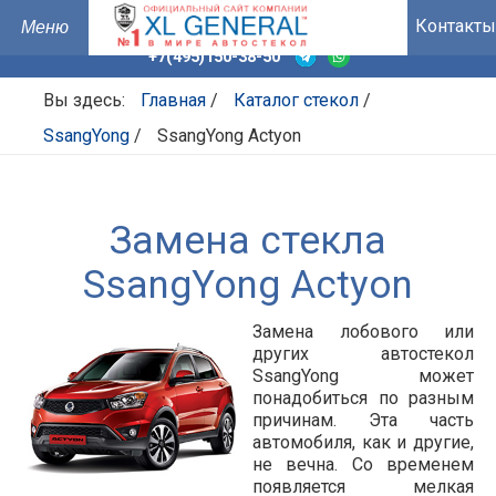
Контакты
+7(495)150-38-50
Вы здесь:
Главная
/
Каталог стекол
/
SsangYong
/
SsangYong Actyon
Замена стекла
SsangYong Actyon
Замена лобового или
других автостекол
SsangYong может
понадобиться по разным
причинам. Эта часть
автомобиля, как и другие,
не вечна. Со временем
появляется мелкая