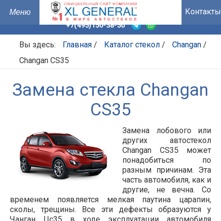
Контакты
+7(495)150-38-50
Вы здесь:
Главная
/
Каталог стекол
/
Changan
/
Changan CS35
Замена стекла Changan
CS35
Замена лобового или
других автостекол
Changan CS35 может
понадобиться по
разным причинам. Эта
часть автомобиля, как и
другие, не вечна. Со
временем появляется мелкая паутина царапин,
сколы, трещины. Все эти дефекты образуются у
Чанган Цс35 в ходе эксплуатации автомобиля