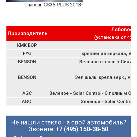
Changan CS35 PLUS 2018-
Лобовое
Производитель
(установка от 4500
КМК БОР
FYG
крепление зеркала, VIN
BENSON
Зеленое стекло + Синяя 
BENSON
Зел шелк. крепл.зерк., VIN
AGC
Зеленое - Solar Control- С полным Обо
AGC
Зеленое - Solar Control- 
Не нашли стекло на свой автомобиль?
Звоните:
+7 (495) 150-38-50