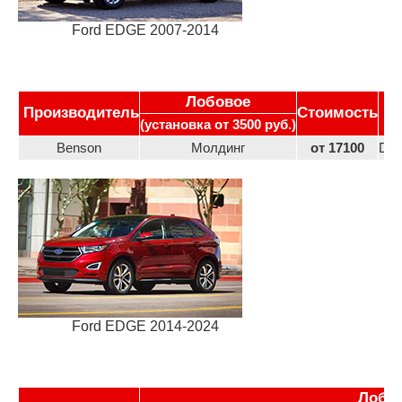
Ford EDGE 2007-2014
Лобовое
Производитель
Стоимость
(установка от 3500 руб.)
Benson
Молдинг
от 17100
DW
Ford EDGE 2014-2024
Лобо