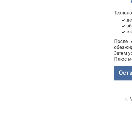
Техноло
де
об
вк
После 
обезжи
Затем у
Плюс
мо
Оста
г.