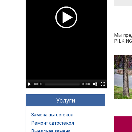
Мы пред
PILKING
00:00
00:00
Услуги
Замена автостекол
Ремонт автостекол
Выездная замена