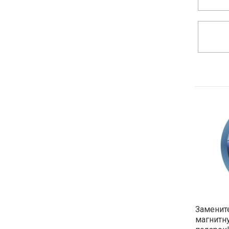
Замените
магнитн