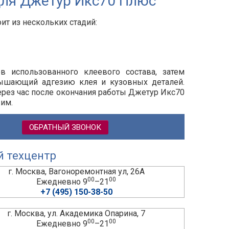
для Джетур Икс70 Плюс
ит из нескольких стадий:
ов использованного клеевого состава, затем
вышающий адгезию клея и кузовных деталей.
ерез час после окончания работы
Джетур Икс70
им.
ОБРАТНЫЙ ЗВОНОК
й техцентр
г. Москва, Вагоноремонтная ул, 26А
00
00
Ежедневно 9
–21
+7 (495) 150-38-50
г. Москва, ул. Академика Опарина, 7
00
00
Ежедневно 9
–21