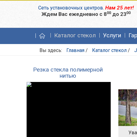
Нам 25 лет!
Сеть установочных центров
.
00
00
Ждем Вас ежедневно с 8
до 23
Каталог стекол
Услуги
Га
Вы здесь:
Главная
/
Каталог стекол
/
J
Резка стекла полимерной
нитью
Ува