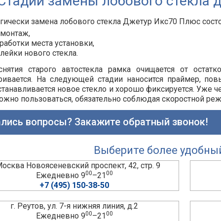
Стадии замены лобового стекла 
гически замена лобового стекла
Джетур Икс70 Плюс
состо
монтаж,
работки места установки,
лейки нового стекла.
снятия старого автостекла рамка очищается от остатк
ривается. На следующей стадии наносится праймер, по
станавливается новое стекло и хорошо фиксируется. Уже ч
жно пользоваться, обязательно соблюдая скоростной реж
лись вопросы? Закажите обратный звонок!
Выберите более удобны
 Москва Новоясеневский проспект, 42, стр. 9
00
00
Ежедневно 9
–21
+7 (495) 150-38-50
г. Реутов, ул. 7-я нижняя линия, д.2
00
00
Ежедневно 9
–21