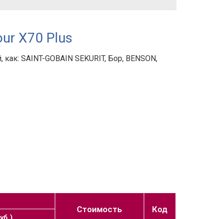
ur X70 Plus
 как: SAINT-GOBAIN SEKURIT, Бор, BENSON,
Стоимость
Код
уб.)