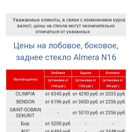
Уважаемые клиенты, в связи с изменением курса
валют, цены на стекла могут незначительно
отличаться от указанных.
Цены на лобовое, боковое,
заднее стекло Almera N16
Лобовое
Заднее
Боковое
Производитель
(установка от
(установка от
(установка от
1900 руб.)
1700 руб.)
900 руб.)
OLIMPIA
от 6345 руб.
от 4290 руб.
от 2035 руб.
BENSON
от 6196 руб.
от 3600 руб.
от 2256 руб.
SAINT-GOBAIN
-
от 5510 руб.
от 2356 руб.
SEKURIT
Бор
от 5200 руб.
-
-
AGC
от 6494 руб.
-
от 3448 руб.