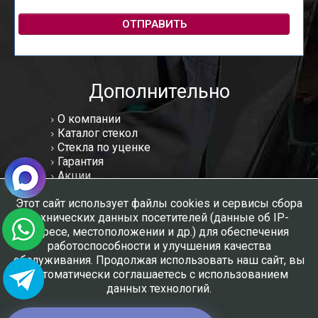
ОТПРАВИТЬ
Дополнительно
О компании
Каталог стекол
Стекла по уценке
Гарантия
Акции
Статьи
Этот сайт использует файлы cookies и сервисы сбора
Отзывы
технических данных посетителей (данные об IP-
Вакансии
адресе, местоположении и др.) для обеспечения
Контакты
работоспособности и улучшения качества
Мы в соцсетях:
обслуживания. Продолжая использовать наш сайт, вы
автоматически соглашаетесь с использованием
данных технологий.