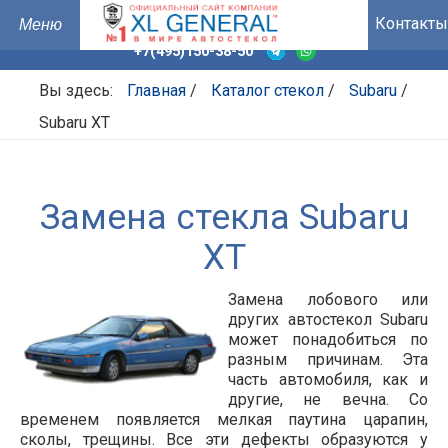
Контакты
+7(495)150-38-50
Вы здесь:
Главная
/
Каталог стекол
/
Subaru
/
Subaru XT
Замена стекла Subaru
XT
Замена лобового или
других автостекол Subaru
может понадобиться по
разным причинам. Эта
часть автомобиля, как и
другие, не вечна. Со
временем появляется мелкая паутина царапин,
сколы, трещины. Все эти дефекты образуются у