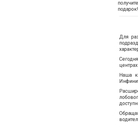
получит
подарок
Для ра
подраз
характе
Сегодня
центрах 
Наша к
Инфинит
Расшире
лобово
доступн
Обраща
водител