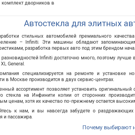
е комплект дворников в
!
Автостекла для элитных авт
зработки стильных автомобилей премиального качества
деление – Infiniti. Эти машины обладают запомина
ристиками, разработка первых авто под этим брендом начал
 разновидностей Infiniti достаточно много, поэтому лучше
XL General.
омпания специализируется на ремонте и установке но
и в Москве производится в двух сервис-центрах.
нный ассортимент позволяет установить оригинальный с
го стекла на Инфинити копии от сторонних производит
ым ценам, хотя их качество по-прежнему остается высоки
йтесь к нам, и вы навсегда забудете о раздражающих
я и пассажира.
Почему выбирают н