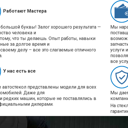
Работают Мастера
 большой буквы! Залог хорошего результата —
Мы нара
рство человека и
поставщ
 тому, что ты делаешь. Опыт работы, навыки
возможн
ные за долгое время и
запчаст
своему делу – все это слагаемые отличного
услуги 
а.
позволя
все усл
У нас есть все
е автостекол представлены модели для всех
томобилей. Даже для
Мы даем
и редких машин, которые не поставлялись в
компани
фициальными дилерами.
На стек
гаранти