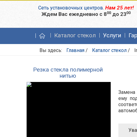
Нам 25 лет!
Сеть установочных центров
.
00
00
Ждем Вас ежедневно с 8
до 23
Каталог стекол
Услуги
Га
Вы здесь:
Главная
/
Каталог стекол
/
I
Резка стекла полимерной
нитью
Замена 
ему под
соотве
автомоб
Ува