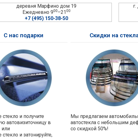
деревня Марфино дом 19
г
00
00
Ежедневно 9
–21
+7 (495) 150-38-50
С нас подарки
Скидки на стекл
 стекло и получите
Мы предлагаем автомобил
ую автовизиточницу в
автостекла с небольшим де
 или
со скидкой 50%!
 стекло и затонируйте,