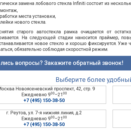
гически замена лобового стекла Infiniti состоит из нескольк
монтаж,
работки места установки,
лейки нового стекла.
снятия старого автостекла рамка очищается от остатк
ривается. На следующей стадии наносится праймер, по
станавливается новое стекло и хорошо фиксируется. Уже че
аться, обязательно соблюдая скоростной режим.
лись вопросы? Закажите обратный звонок!
Выберите более удобны
 Москва Новоясеневский проспект, 42, стр. 9
00
00
Ежедневно 9
–21
+7 (495) 150-38-50
г. Реутов, ул. 7-я нижняя линия, д.2
00
00
Ежедневно 9
–21
+7 (495) 150-38-50