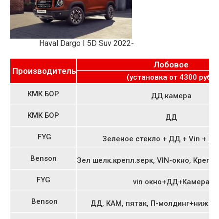
Haval Dargo I 5D Suv 2022-
Лобовое
Производитель
(установка от 4300 руб.)
КМК БОР
ДД камера
КМК БОР
ДД
FYG
Зеленое стекло + ДД + Vin + М
Benson
Зел шелк.крепл.зерк, VIN-окно, Крепл
FYG
vin окно+ДД+Камера
Benson
ДД, КАМ, пятак, П-молдинг+нижни