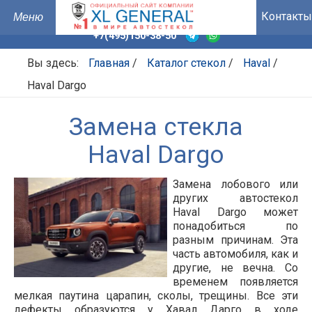
Контакты
+7(495)150-38-50
Вы здесь:
Главная
/
Каталог стекол
/
Haval
/
Haval Dargo
Замена стекла
Haval Dargo
Замена лобового или
других автостекол
Haval Dargo может
понадобиться по
разным причинам. Эта
часть автомобиля, как и
другие, не вечна. Со
временем появляется
мелкая паутина царапин, сколы, трещины. Все эти
дефекты образуются у Хавал Дарго в ходе