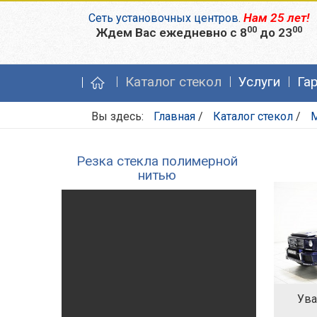
Нам 25 лет!
Сеть установочных центров
.
00
00
Ждем Вас ежедневно с 8
до 23
Каталог стекол
Услуги
Га
Вы здесь:
Главная
/
Каталог стекол
/
Резка стекла полимерной
нитью
Ува