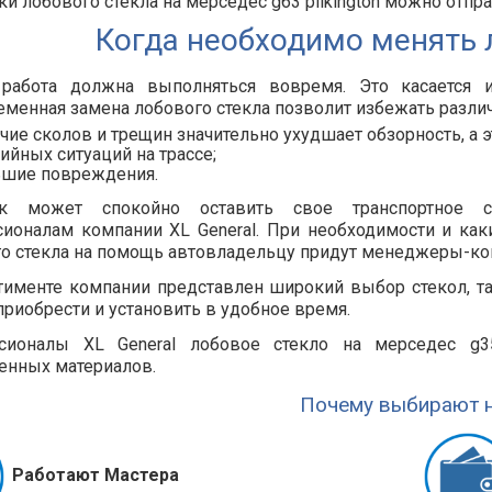
ки лобового стекла на мерседес g63 pilkington можно отпра
Когда необходимо менять 
работа должна выполняться вовремя. Это касается 
менная замена лобового стекла позволит избежать различ
чие сколов и трещин значительно ухудшает обзорность, а 
ийных ситуаций на трассе;
ьшие повреждения.
ик может спокойно оставить свое транспортное
ионалам компании XL General. При необходимости и как
о стекла на помощь автовладельцу придут менеджеры-ко
тименте компании представлен широкий выбор стекол, та
риобрести и установить в удобное время.
сионалы XL General лобовое стекло на мерседес g3
енных материалов.
Почему выбирают н
Работают Мастера