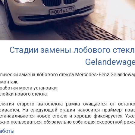
Стадии замены лобового стекл
Gelandewag
гически замена лобового стекла Mercedes-Benz Gelandewag
монтаж,
работки места установки,
лейки нового стекла.
снятия старого автостекла рамка очищается от остатк
ривается. На следующей стадии наносится праймер, по
станавливается новое стекло и хорошо фиксируется. Уже
жно пользоваться, обязательно соблюдая скоростной реж
аботы