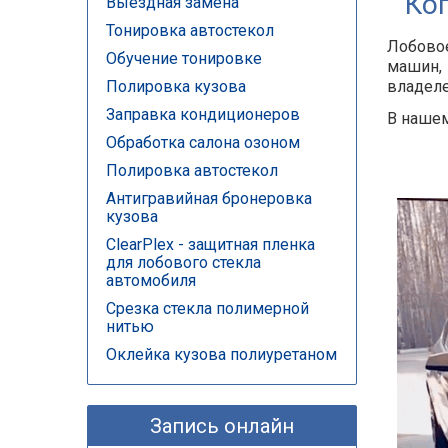
Ко
Выездная замена
Тонировка автостекол
Лобовое
Обучение тонировке
машин, 
Полировка кузова
владеле
Заправка кондиционеров
В нашем
Обработка салона озоном
Полировка автостекол
Антигравийная бронеровка
кузова
ClearPlex - защитная пленка
для лобового стекла
автомобиля
Срезка стекла полимерной
нитью
Оклейка кузова полиуретаном
Запись онлайн