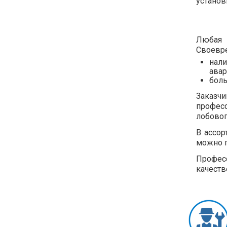
установ
Любая 
Своевре
нали
авар
бол
Заказч
професс
лобовог
В ассор
можно п
Профес
качеств