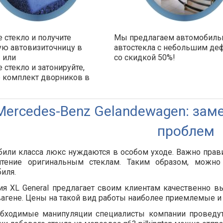
 стекло и получите
Мы предлагаем автомобил
ую автовизиточницу в
автостекла с небольшим де
 или
со скидкой 50%!
 стекло и затонируйте,
е комплект дворников в
!
Mercedes-Benz Gelandewagen: заме
проблем
или класса люкс нуждаются в особом уходе. Важно прави
чтение оригинальным стеклам. Таким образом, можно 
иля.
я XL General предлагает своим клиентам качественно в
агене. Цены на такой вид работы наиболее приемлемые и
бходимые манипуляции специалисты компании проведут 