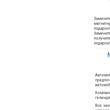
Замените
магнитн
подарок!
Замените
получит
подарок
Автомоб
предпо
автомоб
Компани
гелендв
Все нео