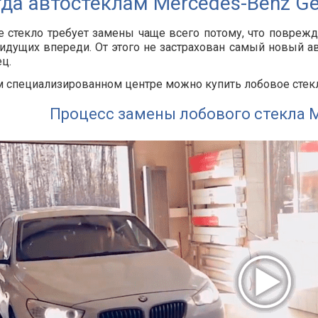
гда автостёклам Mercedes-Benz G
 стекло требует замены чаще всего потому, что повреж
идущих впереди. От этого не застрахован самый новый а
ц.
 специализированном центре можно купить лобовое стекл
Процесс замены лобового стекла 