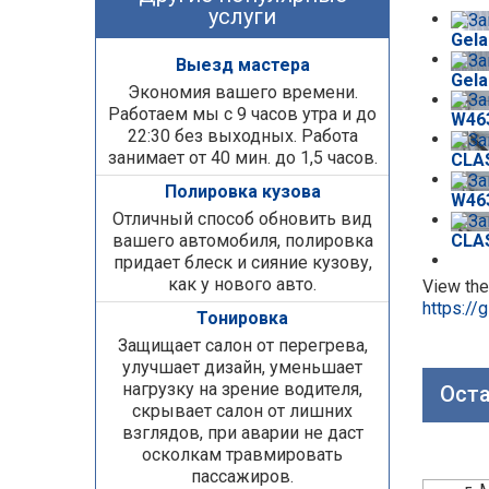
услуги
Gel
Выезд мастера
Gel
Экономия вашего времени.
Работаем мы с 9 часов утра и до
W463
22:30 без выходных. Работа
занимает от 40 мин. до 1,5 часов.
CLAS
Полировка кузова
W463
Отличный способ обновить вид
CLAS
вашего автомобиля, полировка
придает блеск и сияние кузову,
как у нового авто.
View the
https:/
Тонировка
Защищает салон от перегрева,
улучшает дизайн, уменьшает
нагрузку на зрение водителя,
Оста
скрывает салон от лишних
взглядов, при аварии не даст
осколкам травмировать
пассажиров.