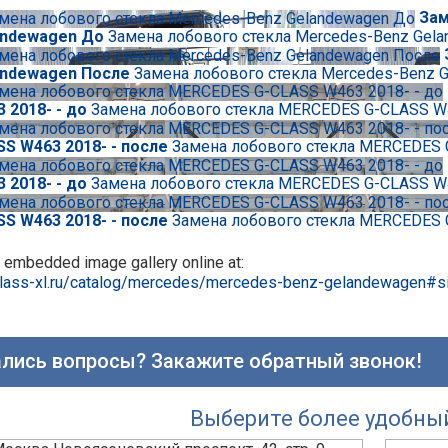
Зам
andewagen До
Замена лобового стекла Mercedes-Benz Gel
andewagen После
Замена лобового стекла Mercedes-Benz 
 2018- - до
Замена лобового стекла MERCEDES G-CLASS W4
S W463 2018- - после
Замена лобового стекла MERCEDES 
 2018- - до
Замена лобового стекла MERCEDES G-CLASS W4
S W463 2018- - после
Замена лобового стекла MERCEDES 
 embedded image gallery online at:
/glass-xl.ru/catalog/mercedes/mercedes-benz-gelandewagen#
лись вопросы? Закажите обратный звонок!
Выберите более удобны