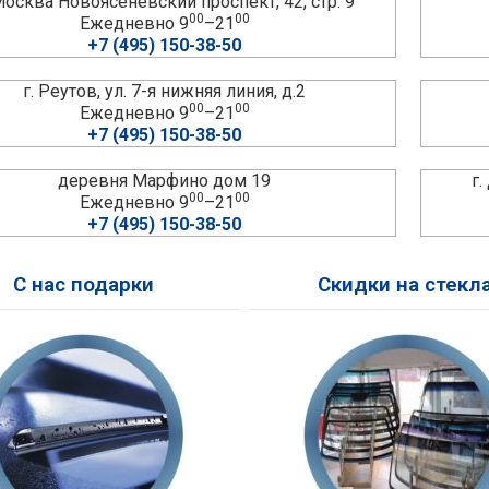
 Москва Новоясеневский проспект, 42, стр. 9
00
00
Ежедневно 9
–21
+7 (495) 150-38-50
г. Реутов, ул. 7-я нижняя линия, д.2
00
00
Ежедневно 9
–21
+7 (495) 150-38-50
деревня Марфино дом 19
г
00
00
Ежедневно 9
–21
+7 (495) 150-38-50
С нас подарки
Скидки на стекл