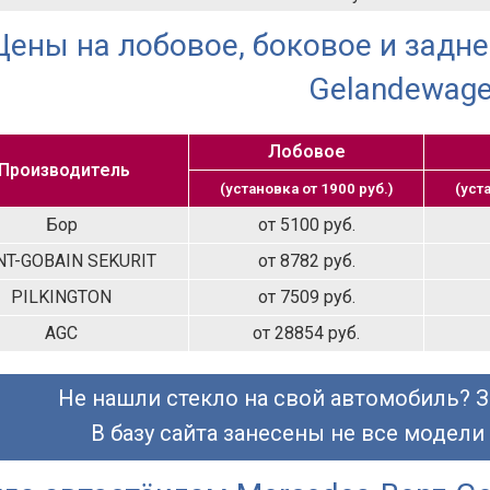
Цены на лобовое, боковое и задне
Gelandewag
Лобовое
Производитель
(установка от 1900 руб.)
(уст
Бор
от 5100 руб.
NT-GOBAIN SEKURIT
от 8782 руб.
PILKINGTON
от 7509 руб.
AGC
от 28854 руб.
Не нашли стекло на свой автомобиль? З
В базу сайта занесены не все модели