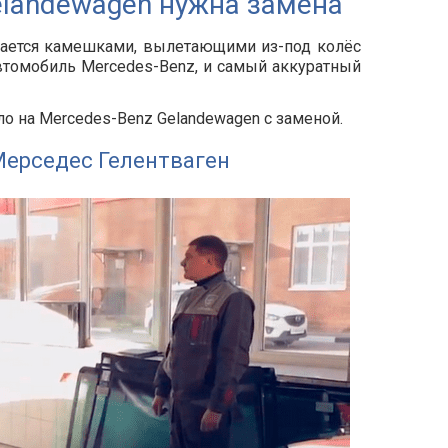
elandewagen нужна замена
дается камешками, вылетающими из-под колёс
втомобиль Mercedes-Benz, и самый аккуратный
о на Mercedes-Benz Gelandewagen с заменой.
Мерседес Гелентваген