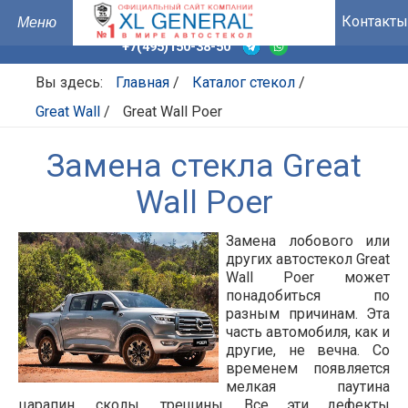
Контакты
+7(495)150-38-50
Вы здесь:
Главная
/
Каталог стекол
/
Great Wall
/
Great Wall Poer
Замена стекла Great
Wall Poer
Замена лобового или
других автостекол Great
Wall Poer может
понадобиться по
разным причинам. Эта
часть автомобиля, как и
другие, не вечна. Со
временем появляется
мелкая паутина
царапин, сколы, трещины. Все эти дефекты