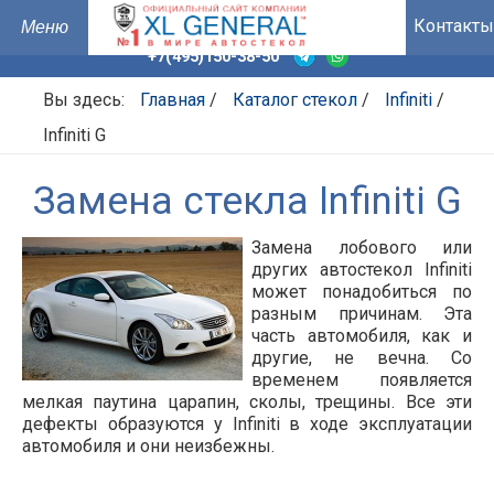
Контакты
+7(495)150-38-50
Вы здесь:
Главная
/
Каталог стекол
/
Infiniti
/
Infiniti G
Замена стекла Infiniti G
Замена лобового или
других автостекол Infiniti
может понадобиться по
разным причинам. Эта
часть автомобиля, как и
другие, не вечна. Со
временем появляется
мелкая паутина царапин, сколы, трещины. Все эти
дефекты образуются у Infiniti в ходе эксплуатации
автомобиля и они неизбежны.