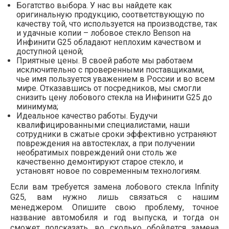
Богатство выбора. У нас вы найдете как
оригинальную продукцию, соответствующую по
качеству той, что используется на производстве, так
и удачные копии – лобовое стекло Benson на
Инфинити G25 обладают неплохим качеством и
доступной ценой;
Приятные цены. В своей работе мы работаем
исключительно с проверенными поставщиками,
чье имя пользуется уважением в России и во всем
мире. Отказавшись от посредников, мы смогли
снизить цену лобового стекла на Инфинити G25 до
минимума;
Идеальное качество работы. Будучи
квалифицированными специалистами, наши
сотрудники в сжатые сроки эффективно устраняют
повреждения на автостеклах, а при получении
необратимых повреждений они столь же
качественно демонтируют старое стекло, и
установят новое по современным технологиям.
Если вам требуется замена лобового стекла Infinity
G25, вам нужно лишь связаться с нашим
менеджером. Опишите свою проблему, точное
название автомобиля и год выпуска, и тогда он
сможет подсказать, во сколько обойдется замена