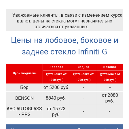
Уважаемые клиенты, в связи с изменением курса
валют, цены на стекла могут незначительно
отличаться от указанных.
Цены на лобовое, боковое и
заднее стекло Infiniti G
Лобовое
Заднее
Боковое
Производитель
(установка от
(установка от
(установка от
1900 руб.)
1700 руб.)
900 руб.)
Бор
от 5200 руб.
-
-
от 2880
8840 руб.
-
BENSON
руб.
ABC AUTOGLASS
от 15723
-
-
- PPG
руб.