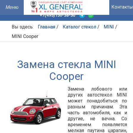
Контакты
+7(495)150-38-50
Вы здесь:
Главная
/
Каталог стекол
/
MINI
/
MINI Cooper
Замена стекла MINI
Cooper
Замена лобового или
других автостекол MINI
может понадобиться по
разным причинам. Эта
часть автомобиля, как и
другие, не вечна. Со
временем появляется
мелкая паутина царапин,