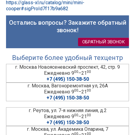
https://glass-xl.ru/catalog/mini/mini-
cooper#sigProId7f17b9a682
Остались вопросы? Закажите обратный
звонок!
ОБРАТНЫЙ ЗВОНОК
Выберите более удобный техцентр
г. Москва Новоясеневский проспект, 42, стр. 9
00
00
Ежедневно 9
–21
+7 (495) 150-38-50
г. Москва, Вагоноремонтная ул, 26А
00
00
Ежедневно 9
–21
+7 (495) 150-38-50
г. Реутов, ул. 7-я нижняя линия, д.2
00
00
Ежедневно 9
–21
+7 (495) 150-38-50
г. Москва, ул. Академика Опарина, 7
00
00