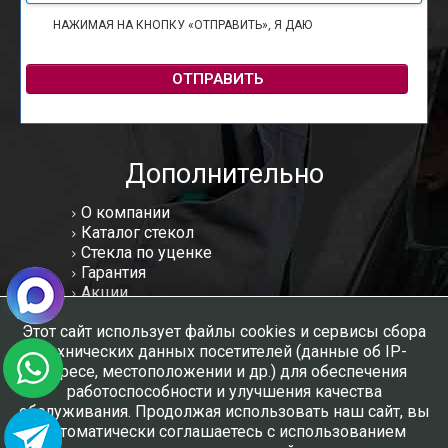
НАЖИМАЯ НА КНОПКУ «ОТПРАВИТЬ», Я ДАЮ
СОГЛАСИЕ НА
ОБРАБОТКУ ПЕРСОНАЛЬНЫХ ДАННЫХ
ОТПРАВИТЬ
Дополнительно
О компании
Каталог стекол
Стекла по уценке
Гарантия
Акции
Статьи
Этот сайт использует файлы cookies и сервисы сбора
Отзывы
технических данных посетителей (данные об IP-
Вакансии
адресе, местоположении и др.) для обеспечения
Контакты
работоспособности и улучшения качества
Мы в соцсетях:
обслуживания. Продолжая использовать наш сайт, вы
автоматически соглашаетесь с использованием