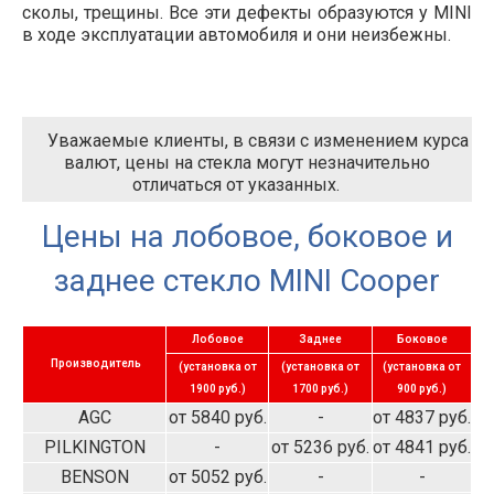
сколы, трещины. Все эти дефекты образуются у MINI
в ходе эксплуатации автомобиля и они неизбежны.
Уважаемые клиенты, в связи с изменением курса
валют, цены на стекла могут незначительно
отличаться от указанных.
Цены на лобовое, боковое и
заднее стекло MINI Cooper
Лобовое
Заднее
Боковое
Производитель
(установка от
(установка от
(установка от
1900 руб.)
1700 руб.)
900 руб.)
AGC
от 5840 руб.
-
от 4837 руб.
PILKINGTON
-
от 5236 руб.
от 4841 руб.
BENSON
от 5052 руб.
-
-