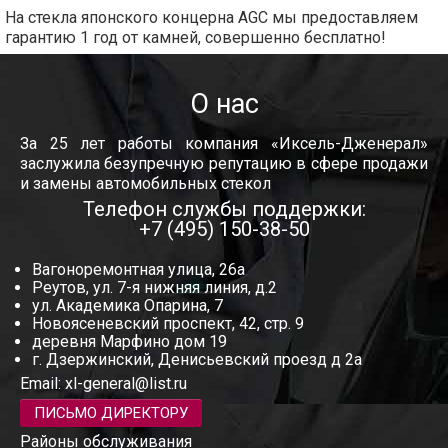
На стекла японского концерна AGC мы предоставляем
гарантию 1 год от камней, совершенно бесплатно!
О нас
За 25 лет работы компания «Иксель-Дженерал»
заслужила безупречную репутацию в сфере продажи
и замены автомобильных стекол
Телефон службы поддержки:
+7 (495) 150-38-50
Вагоноремонтная улица, 26а
Реутов, ул. 7-я нижняя линия, д.2
ул. Академика Опарина, 7
Новоясеневский проспект, 42, стр. 9
деревня Марфино дом 19
г. Дзержинский, Денисьевский проезд д 2а
Email:
xl-general@list.ru
ПИСЬМО ДИРЕКТОРУ
Районы обслуживания