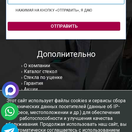
НАЖИМАЯ НА КНОПКУ «ОТПРАВИТЬ», Я ДАЮ
СОГЛАСИЕ НА
ОБРАБОТКУ ПЕРСОНАЛЬНЫХ ДАННЫХ
ОТПРАВИТЬ
Дополнительно
О компании
Каталог стекол
Стекла по уценке
Гарантия
Акции
Статьи
Этот сайт использует файлы cookies и сервисы сбора
Отзывы
технических данных посетителей (данные об IP-
Вакансии
адресе, местоположении и др.) для обеспечения
Контакты
работоспособности и улучшения качества
Мы в соцсетях:
обслуживания. Продолжая использовать наш сайт, вы
автоматически соглашаетесь с использованием