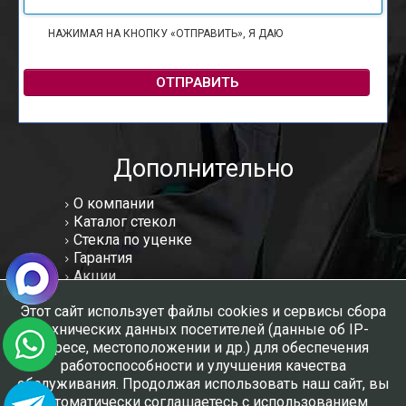
НАЖИМАЯ НА КНОПКУ «ОТПРАВИТЬ», Я ДАЮ
СОГЛАСИЕ НА
ОБРАБОТКУ ПЕРСОНАЛЬНЫХ ДАННЫХ
ОТПРАВИТЬ
Дополнительно
О компании
Каталог стекол
Стекла по уценке
Гарантия
Акции
Статьи
Этот сайт использует файлы cookies и сервисы сбора
Отзывы
технических данных посетителей (данные об IP-
Вакансии
адресе, местоположении и др.) для обеспечения
Контакты
работоспособности и улучшения качества
Мы в соцсетях:
обслуживания. Продолжая использовать наш сайт, вы
автоматически соглашаетесь с использованием