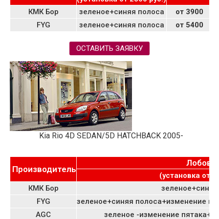
КМК Бор
зеленое+синяя полоса
от 3900
4
FYG
зеленое+синяя полоса
от 5400
4
ОСТАВИТЬ ЗАЯВКУ
Kia Rio 4D SEDAN/5D HATCHBACK 2005-
Лобово
Производитель
(установка от 27
КМК Бор
зеленое+синяя
FYG
зеленое+синяя полоса+изменение пя
AGC
зеленое -изменение пятака+ 