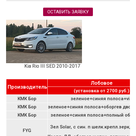
ОСТАВИТЬ ЗАЯВКУ
Kia Rio III SED 2010-2017
Лобовое
Производитель
(установка от 2700 руб.)
КМК Бор
зеленое+синяя полоса+vin
КМК Бор
зеленое+синяя полоса+оборгев дворн
КМК Бор
зеленое+синяя полоса+полный оборг
Зел Solar, с син. п шелк.крепл.зерк, V
FYG