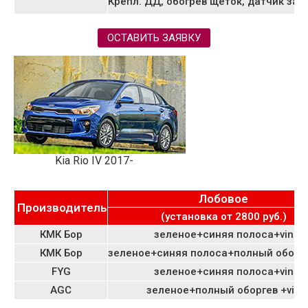
Крепл. ДД, обогрев щеток, датчик зап
ОСТАВИТЬ ЗАЯВКУ
Kia Rio IV 2017-
Лобовое
Производитель
(установка от 2800 руб.)
КМК Бор
зеленое+синяя полоса+vin
КМК Бор
зеленое+синяя полоса+полный оборге
FYG
зеленое+синяя полоса+vin
AGC
зеленое+полный оборгев +vin