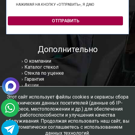
НАЖИМАЯ НА КНОПКУ «ОТПРАВИТЬ», Я ДАЮ
СОГЛАСИЕ НА
ОБРАБОТКУ ПЕРСОНАЛЬНЫХ ДАННЫХ
ОТПРАВИТЬ
Дополнительно
О компании
Каталог стекол
Стекла по уценке
Гарантия
Акции
Статьи
Этот сайт использует файлы cookies и сервисы сбора
Отзывы
технических данных посетителей (данные об IP-
Вакансии
адресе, местоположении и др.) для обеспечения
Контакты
работоспособности и улучшения качества
Мы в соцсетях:
обслуживания. Продолжая использовать наш сайт, вы
автоматически соглашаетесь с использованием
данных технологий.