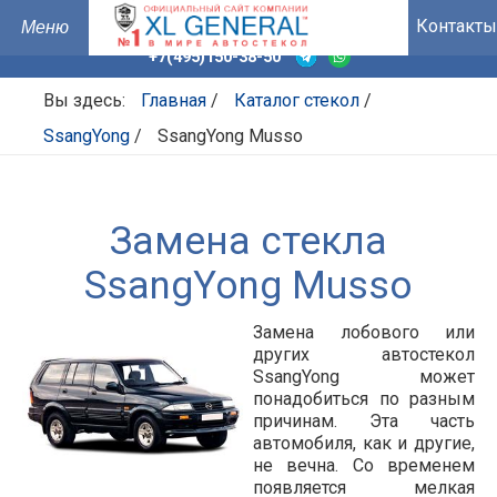
Контакты
+7(495)150-38-50
Вы здесь:
Главная
/
Каталог стекол
/
SsangYong
/
SsangYong Musso
Замена стекла
SsangYong Musso
Замена лобового или
других автостекол
SsangYong может
понадобиться по разным
причинам. Эта часть
автомобиля, как и другие,
не вечна. Со временем
появляется мелкая