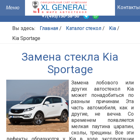
Контакты
+7(495)150-38-50
Вы здесь:
Главная
/
Каталог стекол
/
Kia
/
Kia Sportage
Замена стекла Kia
Sportage
Замена лобового или
других автостекол Kia
может понадобиться по
разным причинам. Эта
часть автомобиля, как и
другие, не вечна. Со
временем появляется
мелкая паутина царапин,
сколы, трещины. Все эти
дефекты образуются у Kia в ходе эксплуатации