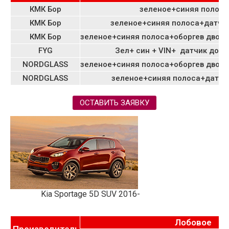
КМК Бор
зеленое+синяя полоса
КМК Бор
зеленое+синяя полоса+датчи
КМК Бор
зеленое+синяя полоса+оборгев двор
FYG
Зел+ син + VIN+ датчик дожд
NORDGLASS
зеленое+синяя полоса+оборгев двор
NORDGLASS
зеленое+синяя полоса+датчи
ОСТАВИТЬ ЗАЯВКУ
Kia Sportage 5D SUV 2016-
Лобовое