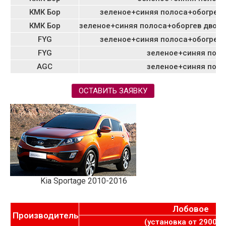
КМК Бор
зеленое+синяя полоса+обогрев 
КМК Бор
зеленое+синяя полоса+оборгев двор
FYG
зеленое+синяя полоса+обогрев 
FYG
зеленое+синяя поло
AGC
зеленое+синяя поло
ОСТАВИТЬ ЗАЯВКУ
Kia Sportage 2010-2016
Лобовое
Производитель
(установка от 2900 ру