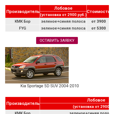
Лобовое
Производитель
Стоимость
(установка от 2900 руб.)
КМК Бор
зеленое+синяя полоса
от 3900
4
FYG
зеленое+синяя полоса
от 5300
4
ОСТАВИТЬ ЗАЯВКУ
Kia Sportage 5D SUV 2004-2010
Лобовое
Производитель
(установка от 2900 ру
КМК Бор
зеленое+синяя полоса