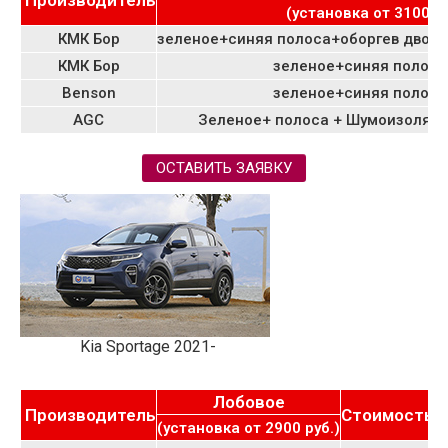
Производитель
(установка от 3100 ру
КМК Бор
зеленое+синяя полоса+оборгев двор
КМК Бор
зеленое+синяя полоса
Benson
зеленое+синяя полоса
AGC
Зеленое+ полоса + Шумоизоляц
ОСТАВИТЬ ЗАЯВКУ
Kia Sportage 2021-
Лобовое
Производитель
Стоимость
К
(установка от 2900 руб.)