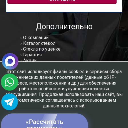
Дополнительно
О компании
Каталог стекол
Стекла по уценке
Гарантия
Акции
Статьи
Этот сайт использует файлы cookies и сервисы сбора
Отзывы
технических данных посетителей (данные об IP-
Вакансии
адресе, местоположении и др.) для обеспечения
Контакты
работоспособности и улучшения качества
Мы в соцсетях:
обслуживания. Продолжая использовать наш сайт, вы
автоматически соглашаетесь с использованием
данных технологий.
Создание и продвижение сайтов - РНТК-Империя
«Рассчитать
ПОНЯТНО