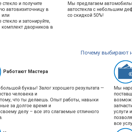
 стекло и получите
Мы предлагаем автомобил
ую автовизиточницу в
автостекла с небольшим де
 или
со скидкой 50%!
 стекло и затонируйте,
е комплект дворников в
!
Почему выбирают н
Работают Мастера
 большой буквы! Залог хорошего результата —
Мы нара
рство человека и
поставщ
 тому, что ты делаешь. Опыт работы, навыки
возможн
ные за долгое время и
запчаст
своему делу – все это слагаемые отличного
услуги 
а.
позволя
все усл