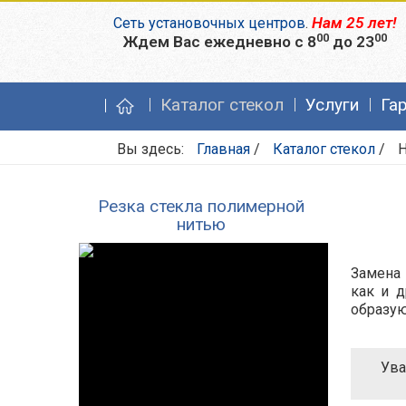
Нам 25 лет!
Сеть установочных центров
.
00
00
Ждем Вас ежедневно с 8
до 23
Каталог стекол
Услуги
Га
Вы здесь:
Главная
/
Каталог стекол
/
H
Резка стекла полимерной
нитью
Замена 
как и д
образую
Ува