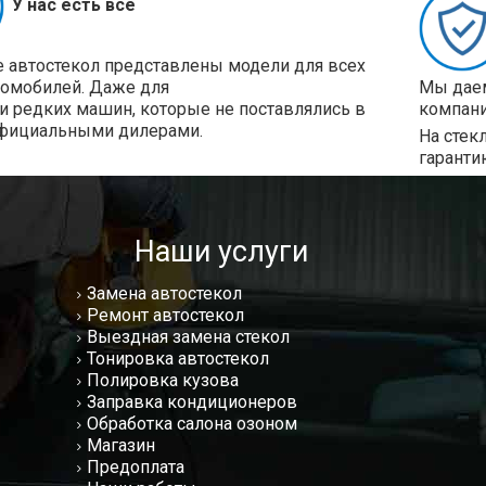
У нас есть все
е автостекол представлены модели для всех
томобилей. Даже для
Мы даем
и редких машин, которые не поставлялись в
компани
фициальными дилерами.
На стек
гаранти
Наши услуги
Замена автостекол
Ремонт автостекол
Выездная замена стекол
Тонировка автостекол
Полировка кузова
Заправка кондиционеров
Обработка салона озоном
Магазин
Предоплата