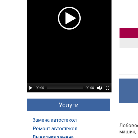
00:00
00:00
Услуги
Замена автостекол
Лобовое
Ремонт автостекол
машин, 
Выездная замена