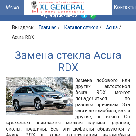
Контакты
+7(495)150-38-50
Вы здесь:
Главная
/
Каталог стекол
/
Acura
/
Acura RDX
Замена стекла Acura
RDX
Замена лобового или
других автостекол
Acura RDX может
понадобиться по
разным причинам. Эта
часть автомобиля, как и
другие, не вечна. Со
временем появляется мелкая паутина царапин,
сколы, трещины. Все эти дефекты образуются у
Акура РДХ в ходе эксплуатации автомобиля