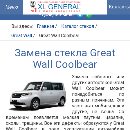
Контакты
+7(495)150-38-50
Вы здесь:
Главная
/
Каталог стекол
/
Great Wall
/
Great Wall Coolbear
Замена стекла Great
Wall Coolbear
Замена лобового или
других автостекол Great
Wall Coolbear может
понадобиться по
разным причинам. Эта
часть автомобиля, как и
другие, не вечна. Со
временем появляется мелкая паутина царапин,
сколы, трещины. Все эти дефекты образуются у Great
Wall Coolbear в ходе эксплуатации автомобиля