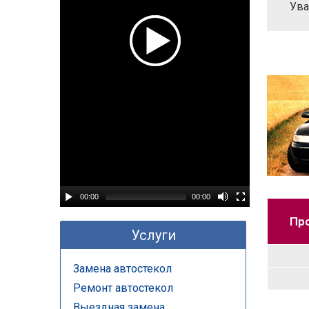
Ува
00:00
00:00
Про
Услуги
Замена автостекол
Ремонт автостекол
Выездная замена