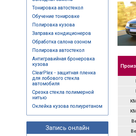
Тонировка автостекол
Обучение тонировке
Полировка кузова
Заправка кондиционеров
Обработка салона озоном
Полировка автостекол
Антигравийная бронеровка
кузова
Произ
ClearPlex - защитная пленка
для лобового стекла
автомобиля
Срезка стекла полимерной
нитью
КМ
Оклейка кузова полиуретаном
КМ
B
Запись онлайн
B