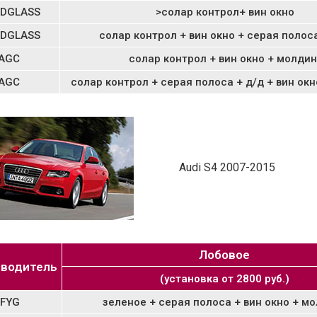
DGLASS
>солар контрол+ вин окно
DGLASS
солар контрол + вин окно + серая полоса
AGC
солар контрол + вин окно + молдин
AGC
солар контрол + серая полоса + д/д + вин окн
Audi S4 2007-2015
Лобовое
водитель
(установка от 2800 руб.)
FYG
зеленое + серая полоса + вин окно + м