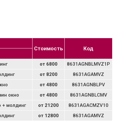
Стоимость
Код
инг
от 6800
8631AGNBLMVZ1P
олдинг
от 8200
8631AGAMVZ
окно
от 4800
8631AGNBLPV
вин окно
от 4800
8631AGNBLCMV
о + молдинг
от 21200
8631AGACMZV10
олдинг
от 12800
8631AGAMVZ