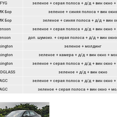
FYG
зеленое + серая полоса + д/д + вин окно +
МК Бор
зеленое + синяя полоса + вин окн
МК Бор
зеленое + синяя полоса + д/д + вин о
enson
зеленое + серая полоса + д/д + вин окно +
enson
доп. шумоиз. + серая полоса + д/д + вин окн
kington
зеленое + молдинг
kington
зеленое + камера + д/д + вин окно + мо
kington
зеленое + серая полоса + д/д + вин окно +
DGLASS
зеленое + д/д + вин окно
AGC
зеленое + серая полоса + д/д + вин окно +
AGC
зеленое + серая полоса + вин окно + м