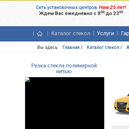
Нам 25 лет!
Сеть установочных центров
.
00
00
Ждем Вас ежедневно с 8
до 23
Каталог стекол
Услуги
Га
Вы здесь:
Главная
/
Каталог стекол
/
A
Резка стекла полимерной
нитью