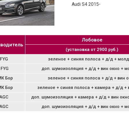
Audi S4 2015-
Лобовое
водитель
(установка от 2900 руб.)
FYG
зеленое + синяя полоса + д/д + молд
FYG
доп. шумоизоляция + д/д + вин окно + м
МК Бор
зеленое + синяя полоса + д/д + вин 
МК Бор
зеленое + синяя полоса + камера + д/д + 
AGC
доп. шумоизоляция + камера + д/д + вин окн
AGC
доп. шумоизоляция + д/д + вин окно + м