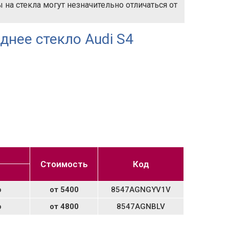
на стекла могут незначительно отличаться от
днее стекло Audi S4
Стоимость
Код
о
от 5400
8547AGNGYV1V
о
от 4800
8547AGNBLV