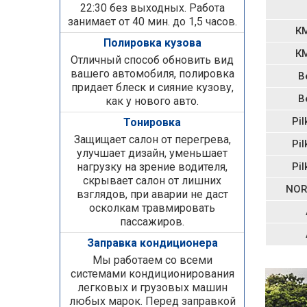
22:30 без выходных. Работа
занимает от 40 мин. до 1,5 часов.
К
Полировка кузова
К
Отличный способ обновить вид
вашего автомобиля, полировка
B
придает блеск и сияние кузову,
B
как у нового авто.
Pil
Тонировка
Защищает салон от перегрева,
Pil
улучшает дизайн, уменьшает
нагрузку на зрение водителя,
Pil
скрывает салон от лишних
NOR
взглядов, при аварии не даст
осколкам травмировать
пассажиров.
Заправка кондиционера
Мы работаем со всеми
системами кондиционирования
легковых и грузовых машин
любых марок. Перед заправкой