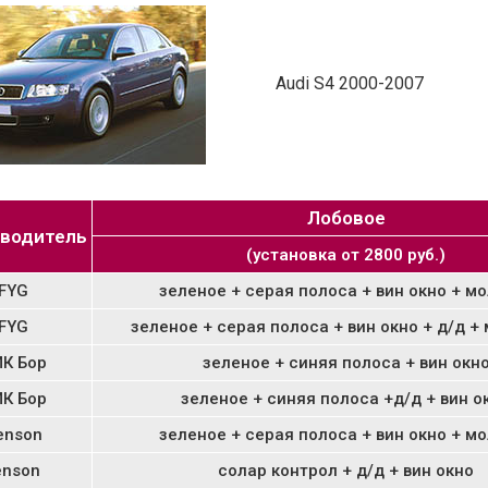
Audi S4 2000-2007
Лобовое
водитель
(установка от 2800 руб.)
FYG
зеленое + серая полоса + вин окно + м
FYG
зеленое + серая полоса + вин окно + д/д +
К Бор
зеленое + синяя полоса + вин окн
К Бор
зеленое + синяя полоса +д/д + вин о
enson
зеленое + серая полоса + вин окно + м
enson
солар контрол + д/д + вин окно