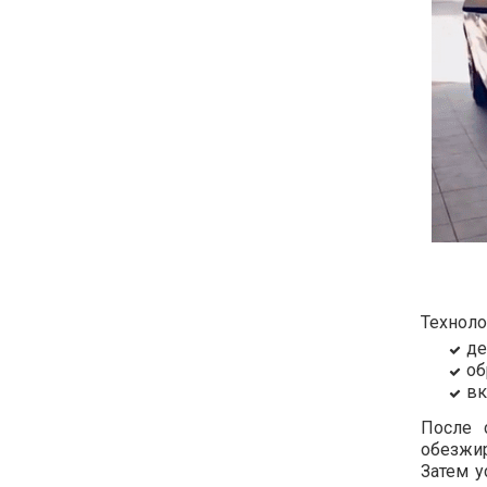
Техноло
де
об
вк
После 
обезжи
Затем у