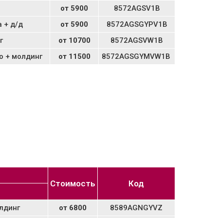
от 5900
8572AGSV1B
 + д/д
от 5900
8572AGSGYPV1B
г
от 10700
8572AGSVW1B
о + молдинг
от 11500
8572AGSGYMVW1B
Стоимость
Код
олдинг
от 6800
8589AGNGYVZ