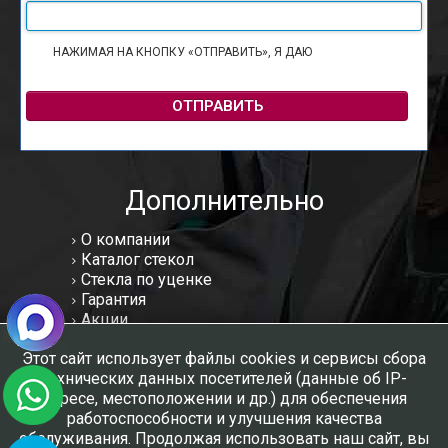
НАЖИМАЯ НА КНОПКУ «ОТПРАВИТЬ», Я ДАЮ
СОГЛАСИЕ НА
ОБРАБОТКУ ПЕРСОНАЛЬНЫХ ДАННЫХ
ОТПРАВИТЬ
Дополнительно
О компании
Каталог стекол
Стекла по уценке
Гарантия
Акции
Статьи
Этот сайт использует файлы cookies и сервисы сбора
Отзывы
технических данных посетителей (данные об IP-
Вакансии
адресе, местоположении и др.) для обеспечения
Контакты
работоспособности и улучшения качества
Мы в соцсетях:
обслуживания. Продолжая использовать наш сайт, вы