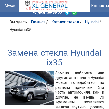
Контакты
+7(495)150-38-50
Вы здесь:
Главная
/
Каталог стекол
/
Hyundai
/
Hyundai ix35
Замена стекла Hyundai
ix35
Замена лобового или
других автостекол Hyundai
может понадобиться по
разным причинам. Эта
часть автомобиля, как и
другие, не вечна. Со
временем появляется
мелкая паутина царапин,