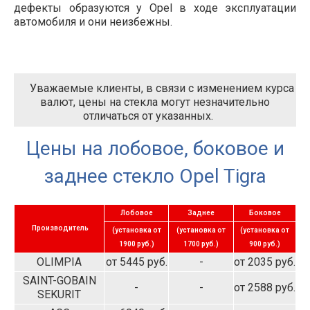
дефекты образуются у Opel в ходе эксплуатации
автомобиля и они неизбежны.
Уважаемые клиенты, в связи с изменением курса
валют, цены на стекла могут незначительно
отличаться от указанных.
Цены на лобовое, боковое и
заднее стекло Opel Tigra
Лобовое
Заднее
Боковое
Производитель
(установка от
(установка от
(установка от
1900 руб.)
1700 руб.)
900 руб.)
OLIMPIA
от 5445 руб.
-
от 2035 руб.
SAINT-GOBAIN
-
-
от 2588 руб.
SEKURIT