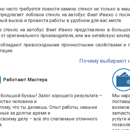
о часто требуется повести замену стекол не только в маш
 предлагает лобовое стекло на автобус Фиат Ивеко с по
ный вызов и провести работы в удобном для вас месте.
 стекло на автобус Фиат Ивеко представлено в большо
 от оригинального производителя, или же китайскую альтер
 обладают превосходными прочностными свойствами и п
тации.
Почему выбирают н
Работают Мастера
 большой буквы! Залог хорошего результата —
Мы нара
рство человека и
поставщ
 тому, что ты делаешь. Опыт работы, навыки
возможн
ные за долгое время и
запчаст
своему делу – все это слагаемые отличного
услуги 
а.
позволя