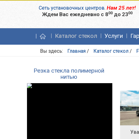
Нам 25 лет!
Сеть установочных центров
.
00
00
Ждем Вас ежедневно с 8
до 23
Каталог стекол
Услуги
Га
Вы здесь:
Главная
/
Каталог стекол
/
F
Резка стекла полимерной
нитью
Ува