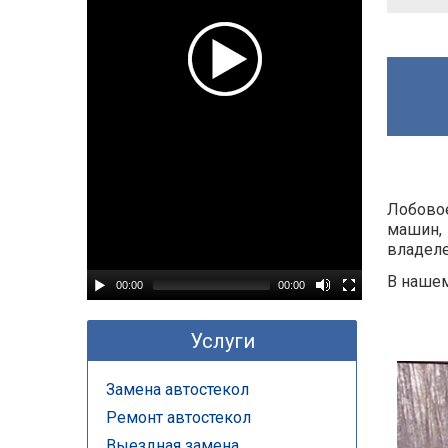
Лобовое
машин, 
владеле
В нашем
00:00
00:00
Услуги
Замена автостекол
Ремонт автостекол
Выездная замена