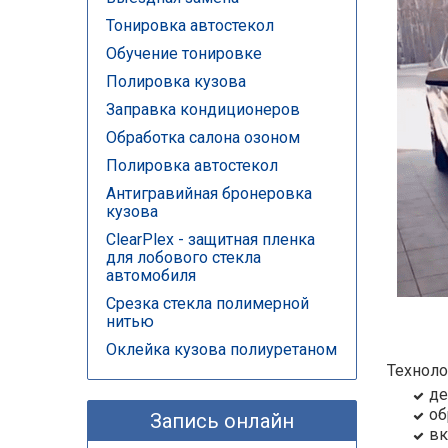
Тонировка автостекол
Обучение тонировке
Полировка кузова
Заправка кондиционеров
Обработка салона озоном
Полировка автостекол
Антигравийная бронеровка
кузова
ClearPlex - защитная пленка
для лобового стекла
автомобиля
Срезка стекла полимерной
нитью
Оклейка кузова полиуретаном
Техноло
де
об
Запись онлайн
вк