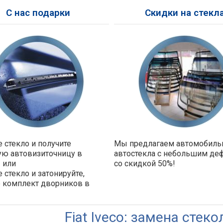
С нас подарки
Скидки на стекл
 стекло и получите
Мы предлагаем автомобил
ую автовизиточницу в
автостекла с небольшим де
 или
со скидкой 50%!
 стекло и затонируйте,
е комплект дворников в
!
Fiat Iveco: замена стеко