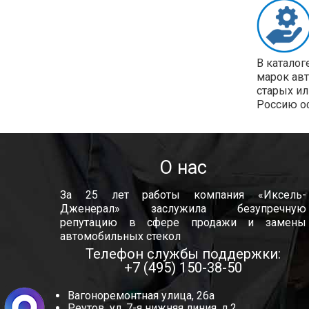
В каталог
марок ав
старых ил
Россию о
О нас
За 25 лет работы компания «Иксель-
Дженерал» заслужила безупречную
репутацию в сфере продажи и замены
автомобильных стекол
Телефон службы поддержки:
+7 (495) 150-38-50
Вагоноремонтная улица, 26а
Реутов, ул. 7-я нижняя линия, д.2