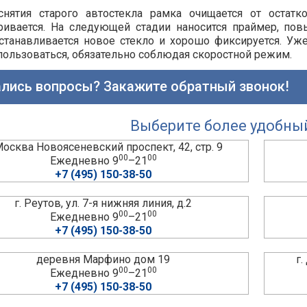
снятия старого автостекла рамка очищается от остатк
ривается. На следующей стадии наносится праймер, по
станавливается новое стекло и хорошо фиксируется. Уже
ользоваться, обязательно соблюдая скоростной режим.
лись вопросы? Закажите обратный звонок!
Выберите более удобны
 Москва Новоясеневский проспект, 42, стр. 9
00
00
Ежедневно 9
–21
+7 (495) 150-38-50
г. Реутов, ул. 7-я нижняя линия, д.2
00
00
Ежедневно 9
–21
+7 (495) 150-38-50
деревня Марфино дом 19
г
00
00
Ежедневно 9
–21
+7 (495) 150-38-50