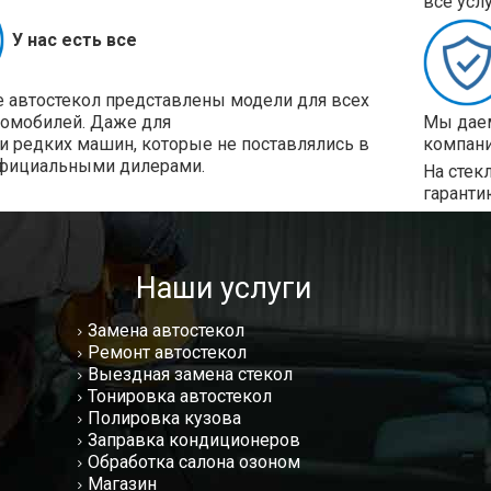
все усл
У нас есть все
е автостекол представлены модели для всех
томобилей. Даже для
Мы даем
и редких машин, которые не поставлялись в
компани
фициальными дилерами.
На стек
гаранти
Наши услуги
Замена автостекол
Ремонт автостекол
Выездная замена стекол
Тонировка автостекол
Полировка кузова
Заправка кондиционеров
Обработка салона озоном
Магазин