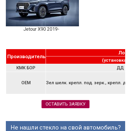
Jetour X90 2019-
Лобо
Производитель
(установка о
КМК БОР
ДД ка
OEM
Зел шелк. крепл. под. зерк., крепл. д
ОСТАВИТЬ ЗАЯВКУ
Не нашли стекло на свой автомобиль?